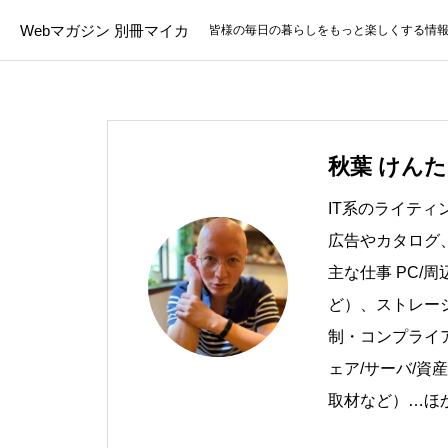
Webマガジン 別冊マイカ
皆様の毎日の暮らしをもっと楽しくする情
秋葉 けんた
IT系のライティ
広告やカタログ
主な仕事 PC/周
ど）、ストレージ（
制・コンプライ
ェア/サーバ/資
取材など）…ほか、多