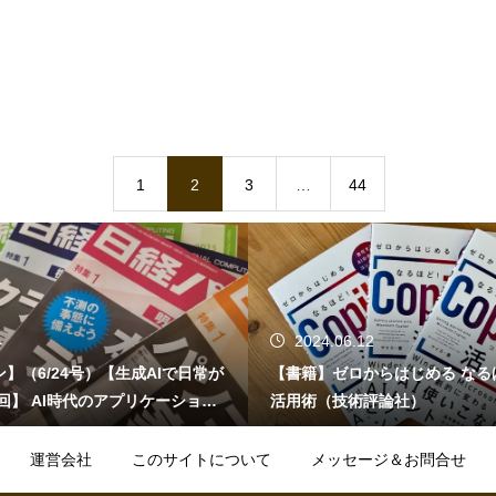
1
2
3
…
44
2
2024.06.04
らはじめる なるほど！Copilot
「タレントパワーランキング20
評論社）
ンタテインメント！）
運営会社
このサイトについて
メッセージ＆お問合せ