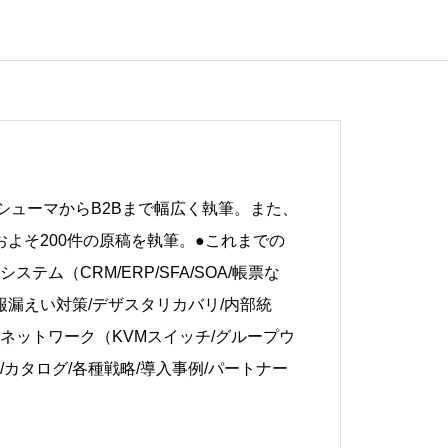
シューマからB2Bまで幅広く執筆。また、
よそ200件の原稿を執筆。●これまでの
ステム（CRM/ERP/SFA/SOA/帳票な
/情報漏えい対策/デザスタリカバリ/内部統
ネットワーク（KVMスイッチ/グループウ
I/カタログ/各種戦略/導入事例/パートナー