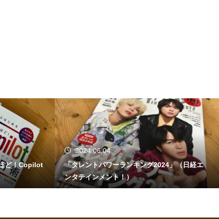
2024.05.27
24」（日経エ
【日経パソコン】（5/27号）【生成AIで日常が
劇的変化 第4回】 AI時代の趣味・エンターテイ
ンメント