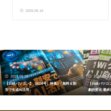
2026.06.16
2024.06.24
2024.06.1
【日経パソコン】（6/24号）【生成AIで日常が
【書籍】ゼロか
劇的変化 最終回】 AI時代のアプリケーション
活用術（技術
／サービス