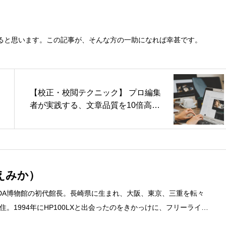
ると思います。この記事が、そんな方の一助になれば幸甚です。
【校正・校閲テクニック】 プロ編集
者が実践する、文章品質を10倍高め
る校正・校閲テクニック：第2回
えみか）
DA博物館の初代館長。長崎県に生まれ、大阪、東京、三重を転々
。1994年にHP100LXと出会ったのをきかっけに、フリーライタ
するようになり、1997年に上京して技術評論社に入社。その後再