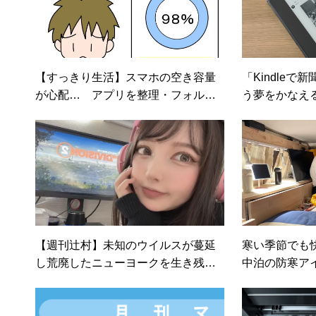
【すっきり生活】スマホの空き容量
「Kindle
が心配… アプリを整理・フォルダ
う夢をかなえ
活用
【週刊辻村】未知のウイルスが蔓延
寒い季節でも
し荒廃したニューヨークを生き残
中泊の防寒ア
る！ 「ディビジョン2」