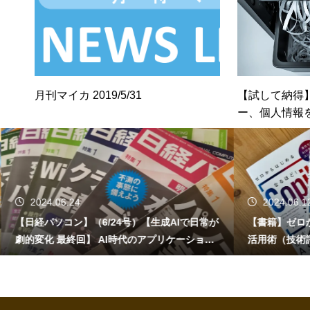
月刊マイカ 2019/5/31
【試して納得
ー、個人情報
2024.06.24
2024.06.1
【日経パソコン】（6/24号）【生成AIで日常が
【書籍】ゼロか
劇的変化 最終回】 AI時代のアプリケーション
活用術（技術
／サービス