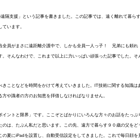
代の遠隔支援」という記事を書きました。この記事では、遠く離れて暮ら
しています。
当全員がまさに遠距離介護中で、しかも全員一人っ子！ 兄弟にも頼れ
す。そんなわけで、これまで以上に力いっぱい頑張った記事でした。そ
べきことなどを時間をかけて考えていきました。IT技術に関する知識は
る方や識者の方のお知恵を拝借しなければなりません。
ポイントと限界」です。ここぞとばかりにいろんな方々のお話をたっぷ
たのは、たぶん私だと思います。この先、遠方で暮らす９０歳の父をど
の夏にiPadを設置し、自動受信設定をしてきました。これで毎日顔を