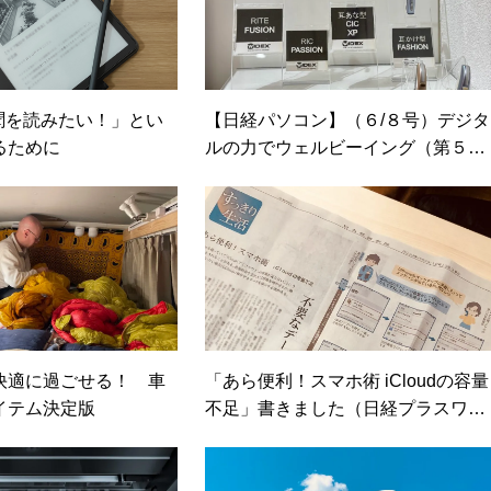
で新聞を読みたい！」とい
【日経パソコン】（６/８号）デジタ
るために
ルの力でウェルビーイング（第５
回）目と耳の衰えをテクノロジーで
補う
快適に過ごせる！ 車
「あら便利！スマホ術 iCloudの容量
イテム決定版
不足」書きました（日経プラスワ
ン）