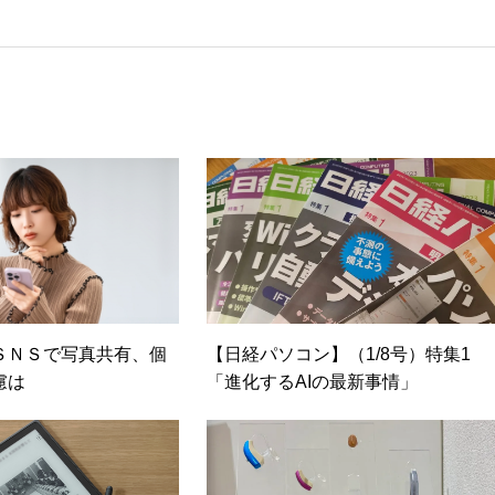
カ」を設立。主な業務は、一般誌や専門誌、業界紙や新聞、Web媒体
広告やカタログ、導入事例などBtoBコンテンツの制作。プライベー
期修了生として「哲学カフェ＠神保町」の世話人、2020年以降は
ェの世話人を務める。趣味は考えること。
ＳＮＳで写真共有、個
【日経パソコン】（1/8号）特集1
慮は
「進化するAIの最新事情」