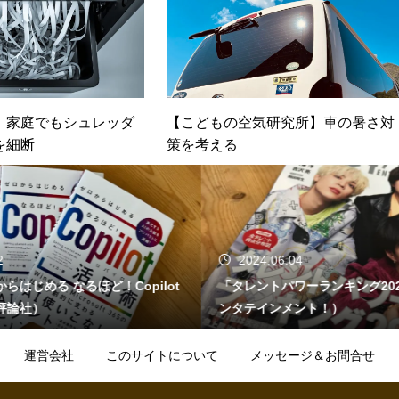
】家庭でもシュレッダ
【こどもの空気研究所】車の暑さ対
を細断
策を考える
2
2024.06.04
らはじめる なるほど！Copilot
「タレントパワーランキング20
評論社）
ンタテインメント！）
運営会社
このサイトについて
メッセージ＆お問合せ