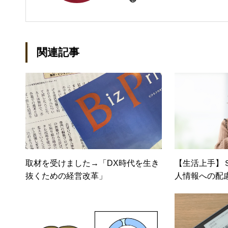
び独立し、2001年に「マイ
などBtoCコンテンツ、および
トでは、井上円了哲学塾の第一
関連記事
「なごテツ」のオンラインカフ
取材を受けました→「DX時代を生き
【生活上手】
抜くための経営改革」
人情報への配