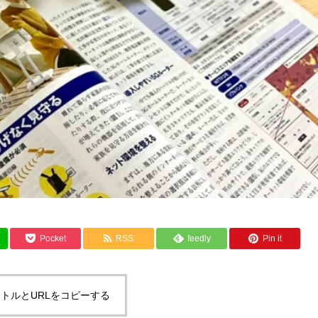
Pocket
RSS
feedly
Pin it
トルとURLをコピーする