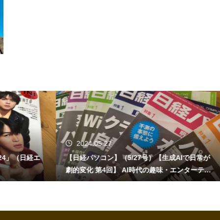
2024.05.27
24」（日経エ
【日経パソコン】（5/27号）【生成AIで日常が
劇的変化 第4回】 AI時代の趣味・エンターテイ
ンメント