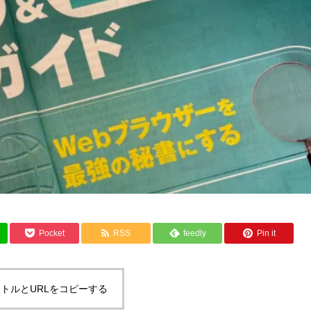
Pocket
RSS
feedly
Pin it
トルとURLをコピーする