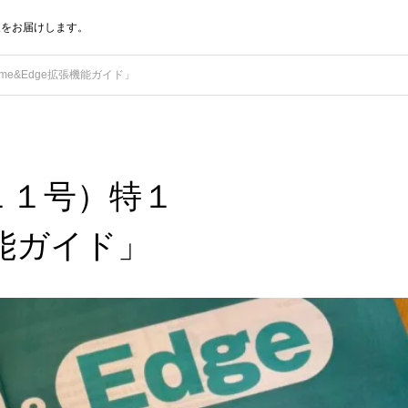
報をお届けします。
me&Edge拡張機能ガイド」
１１号）特１
機能ガイド」