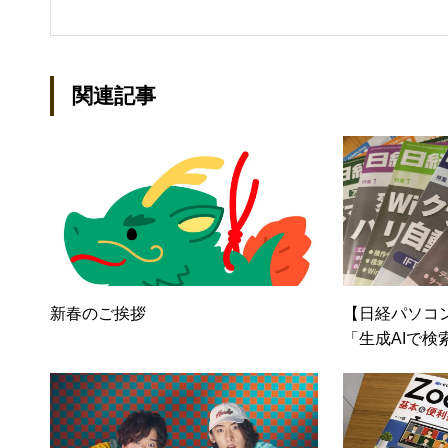
年間におよそ200件の原稿を執筆
DVD/LCD/プリンタなど）、基
（SAN/NAS/LTO/SASな
統制・コンプライアンス/ネッ
関連記事
（KVMスイッチ/グループウェ
（.NET/BI/カタログ/各種
ル：kenta@office-mica.com
新春のご挨拶
【日経パソコン
「生成AIで検