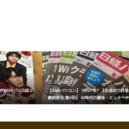
2024.05.27
24」（日経エ
【日経パソコン】（5/27号）【生成AIで日常が
劇的変化 第4回】 AI時代の趣味・エンターテイ
ンメント