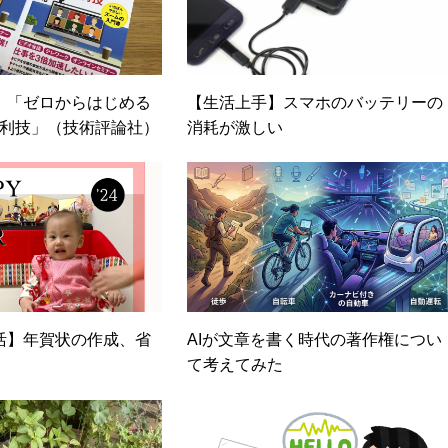
】「ゼロからはじめる
【生活上手】スマホのバッテリーの
&便利技」（技術評論社）
消耗が激しい
活】年賀状の作成、省
AIが文章を書く時代の著作権につい
て考えてみた