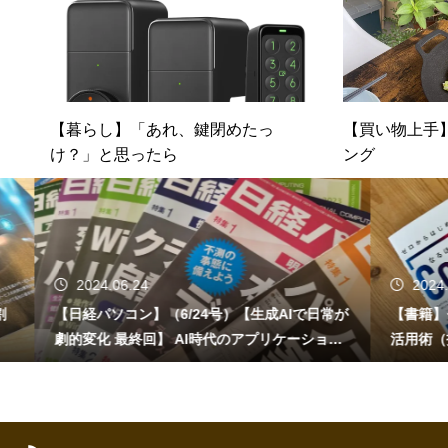
【暮らし】「あれ、鍵閉めたっ
【買い物上手
け？」と思ったら
ング
2024.06.24
2024.06.1
【日経パソコン】（6/24号）【生成AIで日常が
【書籍】ゼロか
劇的変化 最終回】 AI時代のアプリケーション
活用術（技術
／サービス