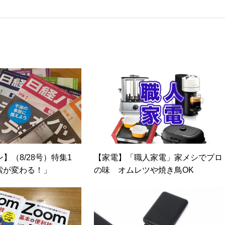
。●これまでの主な仕事 PC/周辺機器（CPU/DVD・BD・HD
幹システム（CRM/ERP/SFA/SOA/帳票など）、ストレージ
ど）、セキュリティ（BIOS/UTM/情報漏えい対策/デザスタリカバリ/内部
トワークセキュリティ/メールセキュリティなど）、ネットワーク
ア/サーバ/資産管理/シンクライアント/ホスティングなど）、その他
戦略/導入事例/パートナー取材など）…ほか、多数執筆。●連絡先 メー
】（8/28号）特集1
【家電】「職人家電」家メシでプロ
索が変わる！」
の味 オムレツや焼き鳥OK