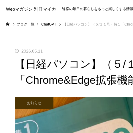
Webマガジン 別冊マイカ
皆様の毎日の暮らしをもっと楽しくする情
ブログ一覧
ChatGPT
【日経パソコン】（５/１１号）特１「Chro
2026.05.11
【日経パソコン】（５/
「Chrome&Edge拡張
お知らせ