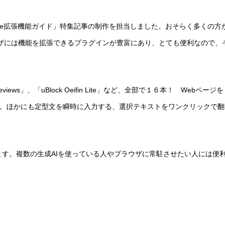
Edge拡張機能ガイド」特集記事の制作を担当しました。おそらく多くの方
ラウザには機能を拡張できるプラグインが豊富にあり、とても便利なので、
views」、「uBlock Oeifin Lite」など、全部で１６本！ Webページを
います。ほかにも定型文を瞬時に入力する、選択テキストをワンクリックで翻
ています。複数の生成AIを使っている人やブラウザに常駐させたい人には便