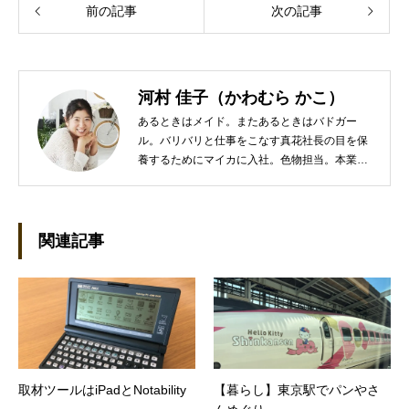
前の記事
次の記事
河村 佳子（かわむら かこ）
あるときはメイド。またあるときはバドガー
ル。バリバリと仕事をこなす真花社長の目を保
養するためにマイカに入社。色物担当。本業は
管理部門。総務・経理の仕事を担当している。
●これまでの主な仕事 短大卒業後、金融系の職
に就くものの阪神大震災に遭い転職。 大阪で不
動産会社に入社し、独学で宅地建物取引主任者
関連記事
の資格を取得。その後、華麗なる転身を試みる
べく上京。設立して間もない会社に携わること
が多かったので、総務的な社内整備を得意とす
る。●連絡先 メール：kako@office-mica.com
取材ツールはiPadとNotability
【暮らし】東京駅でパンやさ