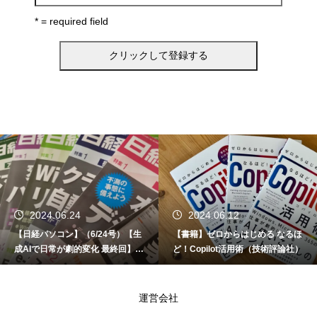
* = required field
2024.06.24
2024.06.12
【日経パソコン】（6/24号）【生
【書籍】ゼロからはじめる なるほ
成AIで日常が劇的変化 最終回】 A
ど！Copilot活用術（技術評論社）
I時代のアプリケーション／サービ
ス
運営会社