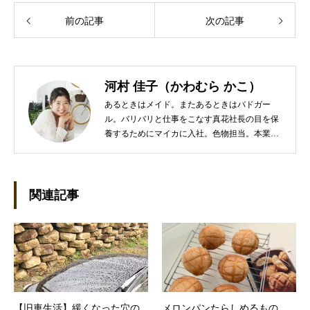
前の記事
次の記事
河村 佳子（かわむら かこ）
あるときはメイド。またあるときはバドガー
ル。バリバリと仕事をこなす真花社長の目を保
養するためにマイカに入社。色物担当。本業は
管理部門。総務・経理の仕事を担当している。
●これまでの主な仕事 短大卒業後、金融系の職
に就くものの阪神大震災に遭い転職。 大阪で不
動産会社に入社し、独学で宅地建物取引主任者
関連記事
の資格を取得。その後、華麗なる転身を試みる
べく上京。設立して間もない会社に携わること
が多かったので、総務的な社内整備を得意とす
る。●連絡先 メール：kako@office-mica.com
【旧車生活】緩くなった穴の
メロンパンたらしめるもの