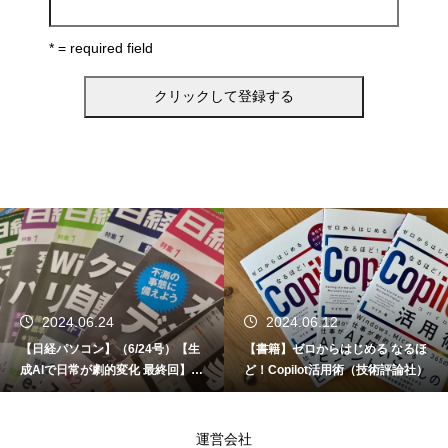
* = required field
2024.06.24
2024.06.12
【日経パソコン】（6/24号）【生
【書籍】ゼロからはじめる なるほ
成AIで日常が劇的変化 最終回】 A
ど！Copilot活用術（技術評論社）
I時代のアプリケーション／サービ
ス
運営会社