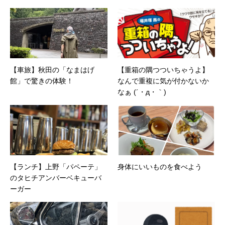
【車旅】秋田の「なまはげ
【重箱の隅つついちゃうよ】
館」で驚きの体験！
なんで重複に気が付かないか
なぁ (´・д・｀)
【ランチ】上野「パペーテ」
身体にいいものを食べよう
のタヒチアンバーベキューバ
ーガー