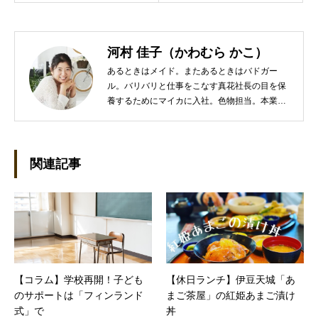
河村 佳子（かわむら かこ）
あるときはメイド。またあるときはバドガー
ル。バリバリと仕事をこなす真花社長の目を保
養するためにマイカに入社。色物担当。本業は
管理部門。総務・経理の仕事を担当している。
●これまでの主な仕事 短大卒業後、金融系の職
に就くものの阪神大震災に遭い転職。 大阪で不
動産会社に入社し、独学で宅地建物取引主任者
関連記事
の資格を取得。その後、華麗なる転身を試みる
べく上京。設立して間もない会社に携わること
が多かったので、総務的な社内整備を得意とす
る。●連絡先 メール：kako@office-mica.com
【コラム】学校再開！子ども
【休日ランチ】伊豆天城「あ
のサポートは「フィンランド
まご茶屋」の紅姫あまご漬け
式」で
丼