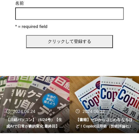
名前
* = required field
2024.06.24
2024.06.12
【日経パソコン】（6/24号）【生
【書籍】ゼロからはじめる なるほ
成AIで日常が劇的変化 最終回】 A
ど！Copilot活用術（技術評論社）
I時代のアプリケーション／サービ