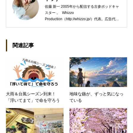
佐藤 新一 2005年から配信する古参ポッドキャ
スター 。 Whizzo
Production（http://whizzo.jp/）代表。広告代理
店の営業や企画制作会社のWEBディレクターを
経て独立。WEB制作・ポッドキャスト制作やラ
イター業などを行う。 座右の銘は「常識とは、
18歳までに身につけた偏見のコレクション」。
関連記事
大雨＆台風シーズン到来！
地味な鏃が、ずっと気になっ
「浮いてまて」で命を守ろう
ている