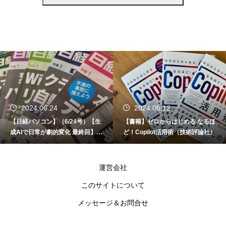
2024.06.24
2024.06.12
【日経パソコン】（6/24号）【生
【書籍】ゼロからはじめる なるほ
成AIで日常が劇的変化 最終回】 A
ど！Copilot活用術（技術評論社）
I時代のアプリケーション／サービ
ス
運営会社
このサイトについて
メッセージ＆お問合せ