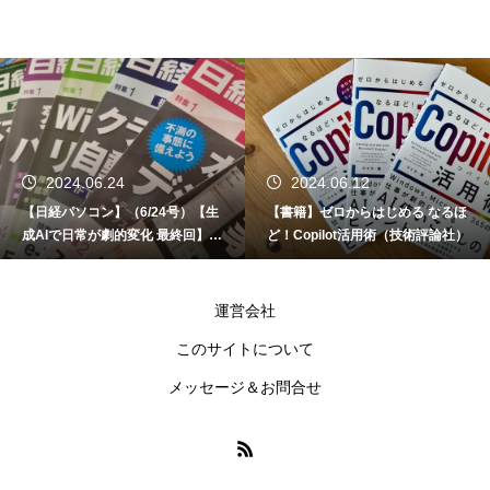
2024.06.24
2024.06.12
【日経パソコン】（6/24号）【生
【書籍】ゼロからはじめる なるほ
成AIで日常が劇的変化 最終回】 A
ど！Copilot活用術（技術評論社）
I時代のアプリケーション／サービ
ス
運営会社
このサイトについて
メッセージ＆お問合せ