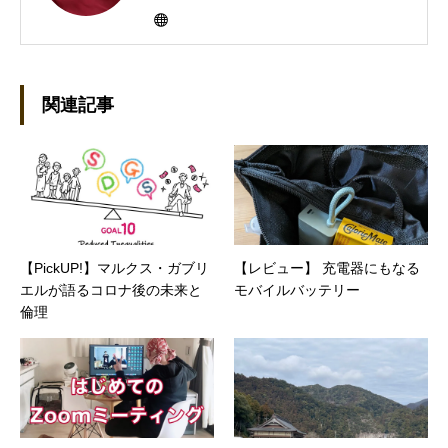
にHP100LXと出会ったのをきかっけに、フリ
ーライターとして雑誌、書籍などで執筆するよ
うになり、1997年に上京して技術評論社に入
社。その後再び独立し、2001年に「マイカ」を
設立。主な業務は、一般誌や専門誌、業界紙や
関連記事
新聞、Web媒体などBtoCコンテンツ、および広
告やカタログ、導入事例などBtoBコンテンツの
制作。プライベートでは、井上円了哲学塾の第
一期修了生として「哲学カフェ＠神保町」の世
話人、2020年以降は「なごテツ」のオンライン
カフェの世話人を務める。趣味は考えること。
【PickUP!】マルクス・ガブリ
【レビュー】 充電器にもなる
エルが語るコロナ後の未来と
モバイルバッテリー
倫理