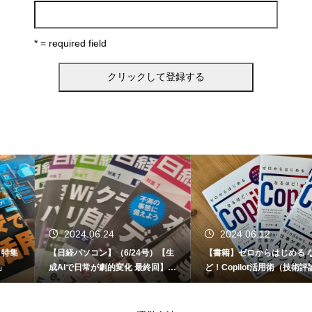
* = required field
2024.06.24
2024.06.12
【日経パソコン】（6/24号）【生
【書籍】ゼロからはじめる なるほ
成AIで日常が劇的変化 最終回】 A
ど！Copilot活用術（技術評論社）
I時代のアプリケーション／サービ
ス