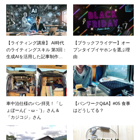
【ライティング講座】 AI時代
【ブラックフライデー】オー
のライティングスキル 第3回：
プンタイプイヤホンを選ぶ理
生成AIを活用した記事制作の
由
実践テクニック
車中泊仕様のバン拝見！「し
【バンワークQ&A】#05 食事
ょぼーん(´・ω・`)」さん＆
はどうしてる？
「カジコジ」さん