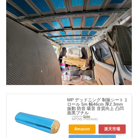
MP デッドニング 制振シート 1
ロール 5m 幅46cm 厚2.3mm
振動 防音 吸音 音質向上 凸凹
面黒ブチル
created by
Rinker
MP(My Precious)
Amazon
楽天市場