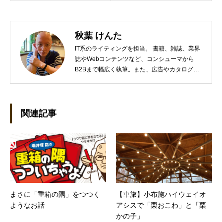
秋葉 けんた
IT系のライティングを担当。 書籍、雑誌、業界
誌やWebコンテンツなど、コンシューマから
B2Bまで幅広く執筆。また、広告やカタログ、
導入事例といった営業支援ツールの制作にも携
わる。年間におよそ200件の原稿を執筆。●これ
までの主な仕事 PC/周辺機器（CPU/DVD・
BD・HD DVD/LCD/プリンタなど）、基幹シス
関連記事
テム（CRM/ERP/SFA/SOA/帳票など）、ストレ
ージ（SAN/NAS/LTO/SASなど）、セキュリテ
ィ（BIOS/UTM/情報漏えい対策/デザスタリカバ
リ/内部統制・コンプライアンス/ネットワーク
セキュリティ/メールセキュリティなど）、ネッ
トワーク（KVMスイッチ/グループウェア/サー
バ/資産管理/シンクライアント/ホスティングな
まさに「重箱の隅」をつつく
【車旅】小布施ハイウェイオ
ど）、その他（.NET/BI/カタログ/各種戦略/導入
ようなお話
アシスで「栗おこわ」と「栗
事例/パートナー取材など）…ほか、多数執筆。
●連絡先 メール：kenta@office-mica.com
かの子」