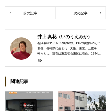
前の記事
次の記事
井上 真花（いのうえみか）
有限会社マイカ代表取締役。PDA博物館の初代
館長。長崎県に生まれ、大阪、東京、三重を
転々とし、現在は東京都台東区に在住。1994年
にHP100LXと出会ったのをきかっけに、フリ
ーライターとして雑誌、書籍などで執筆するよ
うになり、1997年に上京して技術評論社に入
社。その後再び独立し、2001年に「マイカ」を
設立。主な業務は、一般誌や専門誌、業界紙や
関連記事
新聞、Web媒体などBtoCコンテンツ、および広
告やカタログ、導入事例などBtoBコンテンツの
制作。プライベートでは、井上円了哲学塾の第
一期修了生として「哲学カフェ＠神保町」の世
話人、2020年以降は「なごテツ」のオンライン
カフェの世話人を務める。趣味は考えること。