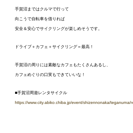
手賀沼まではクルマで行って
向こうで自転車を借りれば
安全＆安心でサイクリングが楽しめそうです。
ドライブ＋カフェ＋サイクリング＝最高！
手賀沼の周りには素敵なカフェもたくさんあるし、
カフェめぐりの口実もできていいな！
■手賀沼周遊レンタサイクル
https://www.city.abiko.chiba.jp/event/shizennonaka/teganuma/r