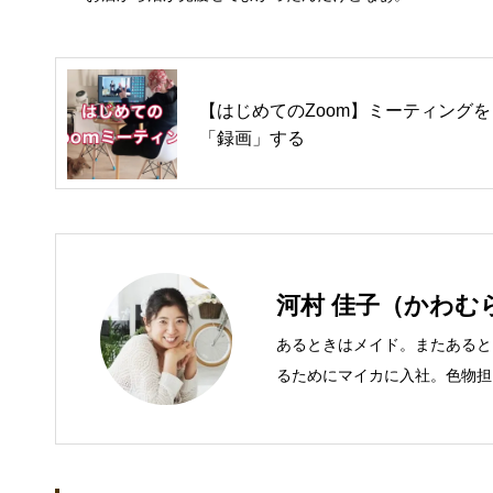
【はじめてのZoom】ミーティングを
「録画」する
河村 佳子（かわむ
あるときはメイド。またあると
るためにマイカに入社。色物担
での主な仕事 短大卒業後、金
入社し、独学で宅地建物取引主
立して間もない会社に携わるこ