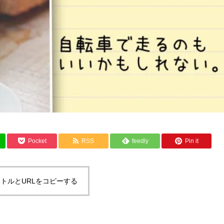
Pocket
RSS
feedly
Pin it
トルとURLをコピーする