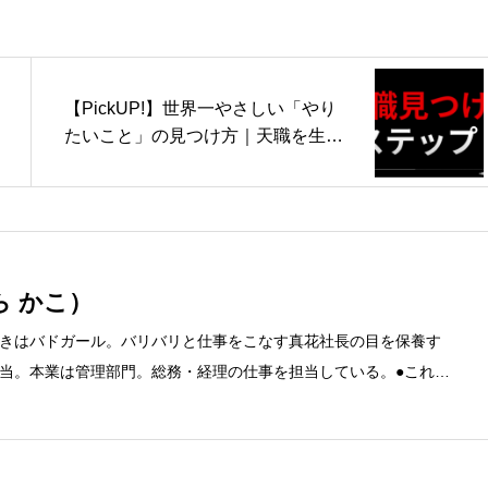
【PickUP!】世界一やさしい「やり
たいこと」の見つけ方｜天職を生み
出す3ステップ
ら かこ）
きはバドガール。バリバリと仕事をこなす真花社長の目を保養す
当。本業は管理部門。総務・経理の仕事を担当している。●これま
融系の職に就くものの阪神大震災に遭い転職。 大阪で不動産会社に
任者の資格を取得。その後、華麗なる転身を試みるべく上京。設
とが多かったので、総務的な社内整備を得意とする。●連絡先 メ