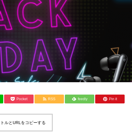
Pocket
RSS
feedly
Pin it
トルとURLをコピーする