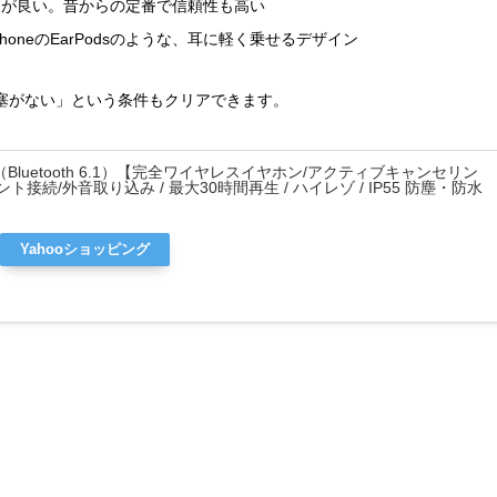
ンの効きが良い。昔からの定番で信頼性も高い
honeのEarPodsのような、耳に軽く乗せるデザイン
塞がない」という条件もクリアできます。
ty Buds（Bluetooth 6.1）【完全ワイヤレスイヤホン/アクティブキャンセリン
ント接続/外音取り込み / 最大30時間再生 / ハイレゾ / IP55 防塵・防水
Yahooショッピング