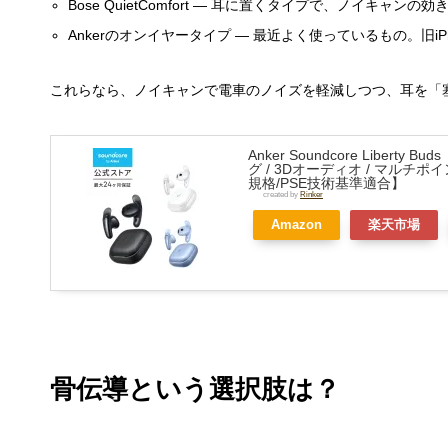
Bose QuietComfort — 耳に置くタイプで、ノイキャ
Ankerのオンイヤータイプ — 最近よく使っているもの。旧iP
これらなら、ノイキャンで電車のノイズを軽減しつつ、耳を「
Anker Soundcore Liber
グ / 3Dオーディオ / マルチポイ
規格/PSE技術基準適合】
created by
Rinker
Amazon
楽天市場
骨伝導という選択肢は？