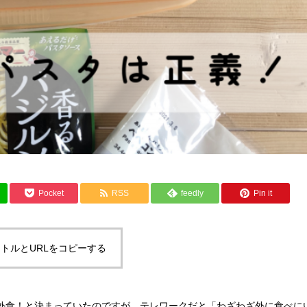
Pocket
RSS
feedly
Pin it
トルとURLをコピーする
外食！と決まっていたのですが、テレワークだと「わざわざ外に食べに