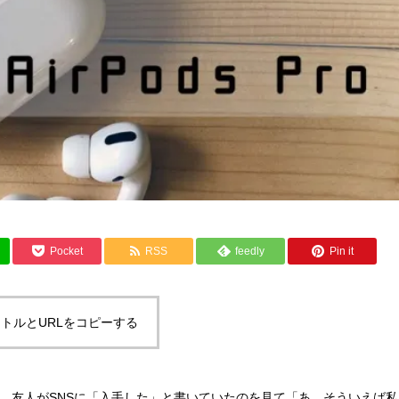
Pocket
RSS
feedly
Pin it
トルとURLをコピーする
Pro。友人がSNSに「入手した」と書いていたのを見て「あ、そういえば私