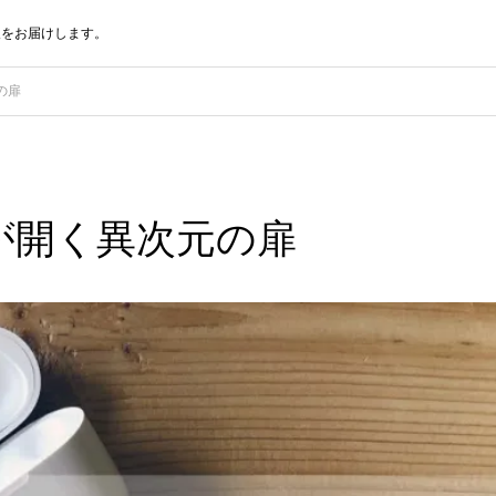
報をお届けします。
元の扉
roが開く異次元の扉