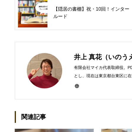
【隠居の書棚】祝・10回！インター
ルード
井上 真花（いのう
有限会社マイカ代表取締役。P
とし、現在は東京都台東区に在住
ーとして雑誌、書籍などで執筆
び独立し、2001年に「マイ
などBtoCコンテンツ、および
トでは、井上円了哲学塾の第一
関連記事
「なごテツ」のオンラインカフ