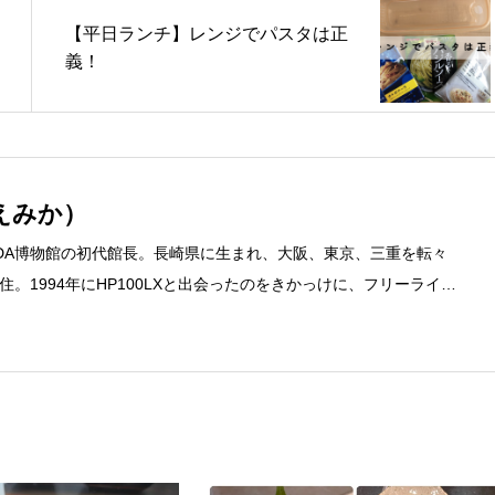
【平日ランチ】レンジでパスタは正
義！
えみか）
DA博物館の初代館長。長崎県に生まれ、大阪、東京、三重を転々
。1994年にHP100LXと出会ったのをきかっけに、フリーライタ
するようになり、1997年に上京して技術評論社に入社。その後再
カ」を設立。主な業務は、一般誌や専門誌、業界紙や新聞、Web媒体
広告やカタログ、導入事例などBtoBコンテンツの制作。プライベー
期修了生として「哲学カフェ＠神保町」の世話人、2020年以降は
ェの世話人を務める。趣味は考えること。