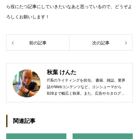
ら役にたつ記事にしていきたいなあと思っているので、どうぞよ
ろしくお願いします！
前の記事
次の記事
秋葉 けんた
IT系のライティングを担当。 書籍、雑誌、業界
誌やWebコンテンツなど、コンシューマから
B2Bまで幅広く執筆。また、広告やカタログ、
導入事例といった営業支援ツールの制作にも携
わる。年間におよそ200件の原稿を執筆。●これ
までの主な仕事 PC/周辺機器（CPU/DVD・
BD・HD DVD/LCD/プリンタなど）、基幹シス
関連記事
テム（CRM/ERP/SFA/SOA/帳票など）、ストレ
ージ（SAN/NAS/LTO/SASなど）、セキュリテ