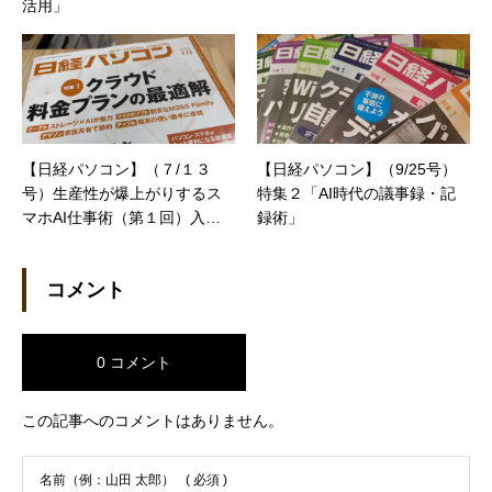
活用」
【日経パソコン】（７/１３
【日経パソコン】（9/25号）
号）生産性が爆上がりするス
特集２「AI時代の議事録・記
マホAI仕事術（第１回）入力
録術」
が変わると仕事が変わる
コメント
0 コメント
この記事へのコメントはありません。
名前（例：山田 太郎）
( 必須 )