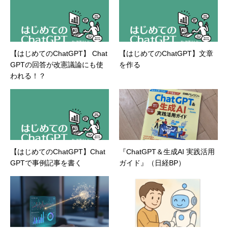
ィ（BIOS/UTM/情報漏えい対策/デザスタリカバ
リ/内部統制・コンプライアンス/ネットワーク
セキュリティ/メールセキュリティなど）、ネッ
トワーク（KVMスイッチ/グループウェア/サー
バ/資産管理/シンクライアント/ホスティングな
【はじめてのChatGPT】 Chat
【はじめてのChatGPT】文章
ど）、その他（.NET/BI/カタログ/各種戦略/導入
GPTの回答が改憲議論にも使
を作る
事例/パートナー取材など）…ほか、多数執筆。
●連絡先 メール：kenta@office-mica.com
われる！？
【はじめてのChatGPT】Chat
『ChatGPT＆生成AI 実践活用
GPTで事例記事を書く
ガイド』（日経BP）