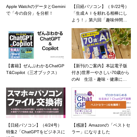
Apple WatchのデータとGemini
【日経パソコン】（９/22号）
で「今の自分」を分析！
「生成ＡＩを頼れる相棒にし
よう！」第六回「趣味仲間と
して話題を深堀りする」
【書籍】ぜんぶわかるChatGP
【新刊のご案内】本誌電子版
T&Copilot（三才ブックス）
付き)世界一やさしい70歳から
のAI 生活・趣味・健康にす
ぐ役立つ！
【日経パソコン】（4/24号）
【感謝】Amazonの「ベストセ
特集2「ChatGPTをビジネスに
ラー」になりました