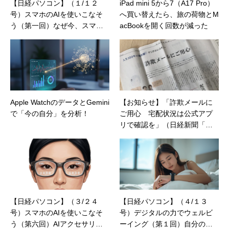
【日経パソコン】（１/１２
iPad mini 5から7（A17 Pro）
号）スマホのAIを使いこなそ
へ買い替えたら、旅の荷物とM
う（第一回）なぜ今、スマホ
acBookを開く回数が減った
がAIの入り口なのか？
Apple WatchのデータとGemini
【お知らせ】「詐欺メールに
で「今の自分」を分析！
ご用心 宅配状況は公式アプ
リで確認を」（日経新聞「人
生100年の羅針盤）
【日経パソコン】（３/２４
【日経パソコン】（４/１３
号）スマホのAIを使いこなそ
号）デジタルの力でウェルビ
う（第六回）AIアクセサリー
ーイング（第１回）自分の体