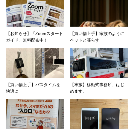
制作。プライベートでは、井上円了哲学塾の第
一期修了生として「哲学カフェ＠神保町」の世
話人、2020年以降は「なごテツ」のオンライン
カフェの世話人を務める。趣味は考えること。
【お知らせ】「Zoomスタート
【買い物上手】家族のように
ガイド」無料配布中！
ペットと暮らす
【買い物上手】バスタイムを
【車旅】移動式事務所、はじ
快適に
めます。