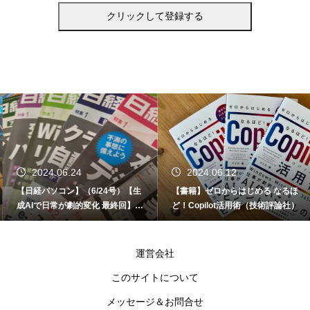
2024.06.24
2024.06.12
【日経パソコン】（6/24号）【生
【書籍】ゼロからはじめる なるほ
成AIで日常が劇的変化 最終回】 A
ど！Copilot活用術（技術評論社）
I時代のアプリケーション／サービ
ス
運営会社
このサイトについて
メッセージ＆お問合せ