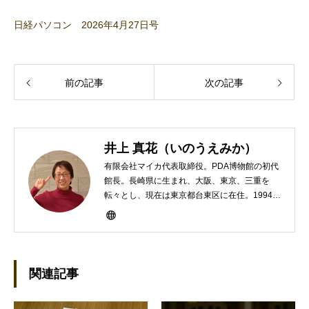
日経パソコン 2026年4月27日号
前の記事
次の記事
井上 真花（いのうえみか）
有限会社マイカ代表取締役。PDA博物館の初代
館長。長崎県に生まれ、大阪、東京、三重を
転々とし、現在は東京都台東区に在住。1994年
にHP100LXと出会ったのをきかっけに、フリ
ーライターとして雑誌、書籍などで執筆するよ
うになり、1997年に上京して技術評論社に入
社。その後再び独立し、2001年に「マイカ」を
設立。主な業務は、一般誌や専門誌、業界紙や
関連記事
新聞、Web媒体などBtoCコンテンツ、および広
告やカタログ、導入事例などBtoBコンテンツの