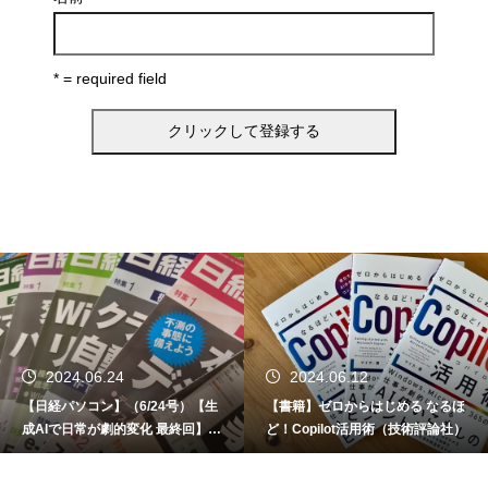
* = required field
2024.06.24
2024.06.12
【日経パソコン】（6/24号）【生
【書籍】ゼロからはじめる なるほ
成AIで日常が劇的変化 最終回】 A
ど！Copilot活用術（技術評論社）
I時代のアプリケーション／サービ
ス