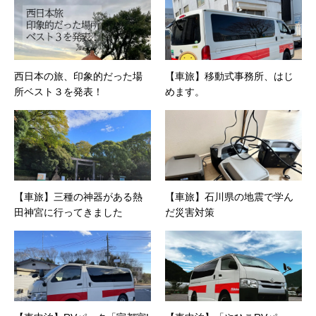
西日本の旅、印象的だった場
【車旅】移動式事務所、はじ
所ベスト３を発表！
めます。
【車旅】三種の神器がある熱
【車旅】石川県の地震で学ん
田神宮に行ってきました
だ災害対策