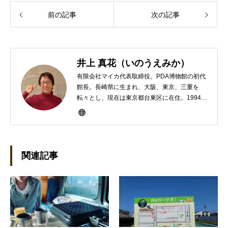
前の記事
次の記事
井上 真花（いのうえみか）
有限会社マイカ代表取締役。PDA博物館の初代
館長。長崎県に生まれ、大阪、東京、三重を
転々とし、現在は東京都台東区に在住。1994年
にHP100LXと出会ったのをきかっけに、フリ
ーライターとして雑誌、書籍などで執筆するよ
うになり、1997年に上京して技術評論社に入
社。その後再び独立し、2001年に「マイカ」を
設立。主な業務は、一般誌や専門誌、業界紙や
関連記事
新聞、Web媒体などBtoCコンテンツ、および広
告やカタログ、導入事例などBtoBコンテンツの
制作。プライベートでは、井上円了哲学塾の第
一期修了生として「哲学カフェ＠神保町」の世
話人、2020年以降は「なごテツ」のオンライン
カフェの世話人を務める。趣味は考えること。