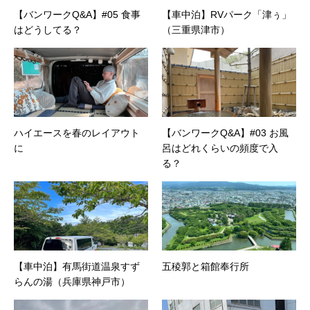
【バンワークQ&A】#05 食事
【車中泊】RVパーク「津ぅ」
はどうしてる？
（三重県津市）
ハイエースを春のレイアウト
【バンワークQ&A】#03 お風
に
呂はどれくらいの頻度で入
る？
【車中泊】有馬街道温泉すず
五稜郭と箱館奉行所
らんの湯（兵庫県神戸市）