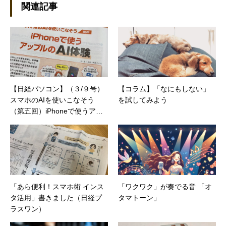
設立。主な業務は、一般誌や専門誌、業界紙や
関連記事
新聞、Web媒体などBtoCコンテンツ、および広
告やカタログ、導入事例などBtoBコンテンツの
制作。プライベートでは、井上円了哲学塾の第
一期修了生として「哲学カフェ＠神保町」の世
話人、2020年以降は「なごテツ」のオンライン
カフェの世話人を務める。趣味は考えること。
【日経パソコン】（３/９号）
【コラム】「なにもしない」
スマホのAIを使いこなそう
を試してみよう
（第五回）iPhoneで使うアッ
プルのAI体験
「あら便利！スマホ術 インス
「ワクワク」が奏でる音 「オ
タ活用」書きました（日経プ
タマトーン」
ラスワン）