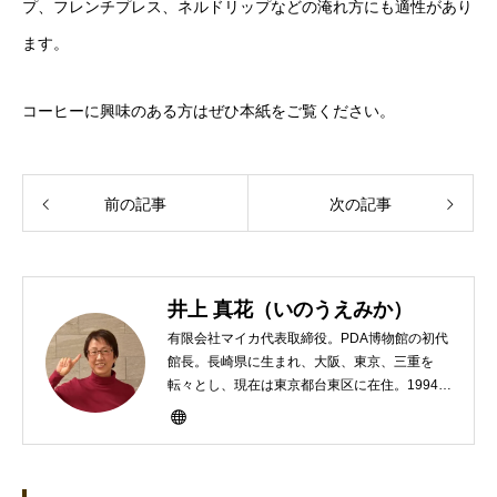
プ、フレンチプレス、ネルドリップなどの淹れ方にも適性があり
ます。
コーヒーに興味のある方はぜひ本紙をご覧ください。
前の記事
次の記事
井上 真花（いのうえみか）
有限会社マイカ代表取締役。PDA博物館の初代
館長。長崎県に生まれ、大阪、東京、三重を
転々とし、現在は東京都台東区に在住。1994年
にHP100LXと出会ったのをきかっけに、フリ
ーライターとして雑誌、書籍などで執筆するよ
うになり、1997年に上京して技術評論社に入
社。その後再び独立し、2001年に「マイカ」を