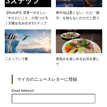
【PickUP!】世界一やさしい
車中泊は悪くない。ただ「寝
「やりたいこと」の見つけ方
方」を知らないだけだと思う
｜天職を生み出す3ステップ
二人っていう数
昼呑みを楽しめるお店を探し
て
マイカのニュースレターに登録
Email Address
*