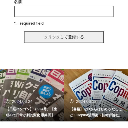
名前
* = required field
2024.06.24
2024.06.12
【日経パソコン】（6/24号）【生
【書籍】ゼロからはじめる なるほ
成AIで日常が劇的変化 最終回】 A
ど！Copilot活用術（技術評論社）
I時代のアプリケーション／サービ
ス