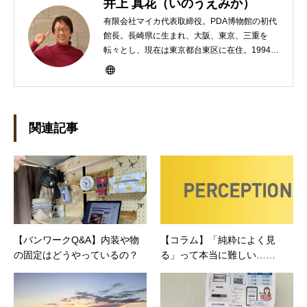
井上 真花（いのうえみか）
有限会社マイカ代表取締役。PDA博物館の初代
館長。長崎県に生まれ、大阪、東京、三重を
転々とし、現在は東京都台東区に在住。1994年
にHP100LXと出会ったのをきかっけに、フリ
ーライターとして雑誌、書籍などで執筆するよ
うになり、1997年に上京して技術評論社に入
社。その後再び独立し、2001年に「マイカ」を
設立。主な業務は、一般誌や専門誌、業界紙や
関連記事
新聞、Web媒体などBtoCコンテンツ、および広
告やカタログ、導入事例などBtoBコンテンツの
制作。プライベートでは、井上円了哲学塾の第
一期修了生として「哲学カフェ＠神保町」の世
話人、2020年以降は「なごテツ」のオンライン
カフェの世話人を務める。趣味は考えること。
【バンワークQ&A】内装や物
【コラム】「純粋によく見
の固定はどうやっているの？
る」って本当に難しい……