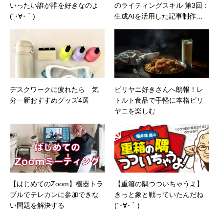
いったい誰が誰を好きなのよ
のライティングスキル 第3回：
(´･∀･｀)
生成AIを活用した記事制作の
実践テクニック
デスクワークに疲れたら 気
ビリヤニ好きさんへ朗報！レ
分一新おすすめグッズ4選
トルト食品で手軽に本格ビリ
ヤニを楽しむ
【はじめてのZoom】機器トラ
【重箱の隅つついちゃうよ】
ブルでテレカンに参加できな
きっと象と戦っていたんだね
い問題を解決する
(´･∀･｀)