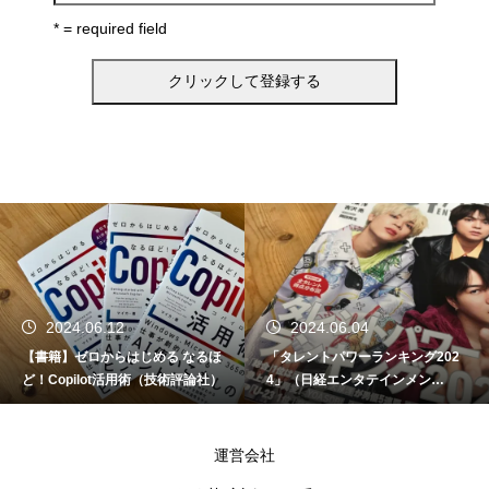
* = required field
2024.06.04
2024.05.27
ほ
「タレントパワーランキング202
【日経パソコン】（5/27号）【
社）
4」（日経エンタテインメン
成AIで日常が劇的変化 第4回】 A
ト！）
時代の趣味・エンターテインメ
ト
運営会社