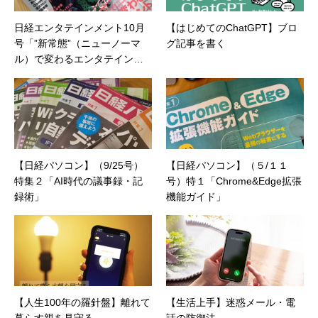
日経エンタテインメント10月
【はじめてのChatGPT】ブロ
号「”新常態”（ニューノーマ
グ記事を書く
ル）で変わるエンタテインメ
ント」執筆しました
【日経パソコン】（9/25号）
【日経パソコン】（５/１１
特集２「AI時代の議事録・記
号）特１「Chrome&Edge拡張
録術」
機能ガイド」
【人生100年の羅針盤】離れて
【生活上手】迷惑メール・電