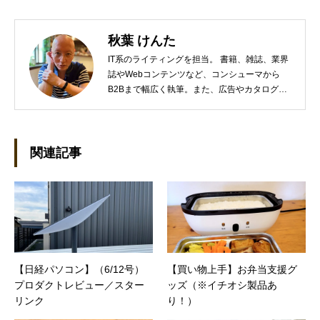
秋葉 けんた
IT系のライティングを担当。 書籍、雑誌、業界
誌やWebコンテンツなど、コンシューマから
B2Bまで幅広く執筆。また、広告やカタログ、
導入事例といった営業支援ツールの制作にも携
わる。年間におよそ200件の原稿を執筆。●これ
までの主な仕事 PC/周辺機器（CPU/DVD・
BD・HD DVD/LCD/プリンタなど）、基幹シス
関連記事
テム（CRM/ERP/SFA/SOA/帳票など）、ストレ
ージ（SAN/NAS/LTO/SASなど）、セキュリテ
ィ（BIOS/UTM/情報漏えい対策/デザスタリカバ
リ/内部統制・コンプライアンス/ネットワーク
セキュリティ/メールセキュリティなど）、ネッ
トワーク（KVMスイッチ/グループウェア/サー
バ/資産管理/シンクライアント/ホスティングな
【日経パソコン】（6/12号）
【買い物上手】お弁当支援グ
ど）、その他（.NET/BI/カタログ/各種戦略/導入
プロダクトレビュー／スター
ッズ（※イチオシ製品あ
事例/パートナー取材など）…ほか、多数執筆。
●連絡先 メール：kenta@office-mica.com
リンク
り！）