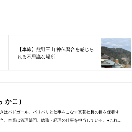
【車旅】熊野三山 神仏習合を感じら
れる不思議な場所
ら かこ）
きはバドガール。バリバリと仕事をこなす真花社長の目を保養す
当。本業は管理部門。総務・経理の仕事を担当している。●これま
融系の職に就くものの阪神大震災に遭い転職。 大阪で不動産会社に