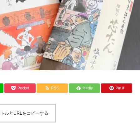
Pocket
RSS
feedly
Pin it
トルとURLをコピーする