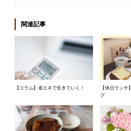
入社し、独学で宅地建物取引主
立して間もない会社に携わるこ
ール：kako@office-mica.com
関連記事
【コラム】省エネで生きていく！
【休日ランチ
グ