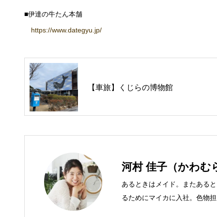
■伊達の牛たん本舗
https://www.dategyu.jp/
【車旅】くじらの博物館
河村 佳子（かわむ
あるときはメイド。またあると
るためにマイカに入社。色物担
での主な仕事 短大卒業後、金