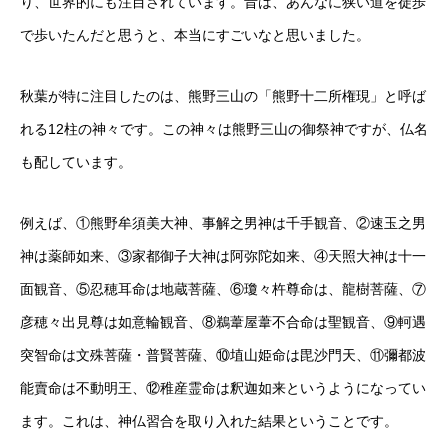
り、世界的にも注目されています。昔は、あんなに狭い道を徒歩
で歩いたんだと思うと、本当にすごいなと思いました。
秋葉が特に注目したのは、熊野三山の「熊野十二所権現」と呼ば
れる12柱の神々です。この神々は熊野三山の御祭神ですが、仏名
も配しています。
例えば、①熊野牟須美大神、事解之男神は千手観音、②速玉之男
神は薬師如来、③家都御子大神は阿弥陀如来、④天照大神は十一
面観音、⑤忍穂耳命は地蔵菩薩、⑥瓊々杵尊命は、龍樹菩薩、⑦
彦穂々出見尊は如意輪観音、⑧鵜葦屋葦不合命は聖観音、⑨軻遇
突智命は文殊菩薩・普賢菩薩、⑩埴山姫命は毘沙門天、⑪彌都波
能賣命は不動明王、⑫稚産霊命は釈迦如来というようになってい
ます。これは、神仏習合を取り入れた結果ということです。