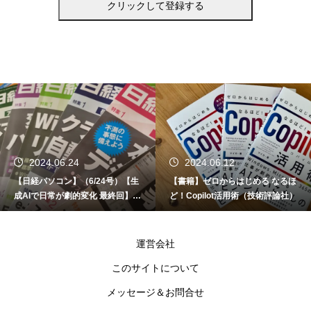
2024.06.24
2024.06.12
【日経パソコン】（6/24号）【生
【書籍】ゼロからはじめる なるほ
成AIで日常が劇的変化 最終回】 A
ど！Copilot活用術（技術評論社）
I時代のアプリケーション／サービ
ス
運営会社
このサイトについて
メッセージ＆お問合せ