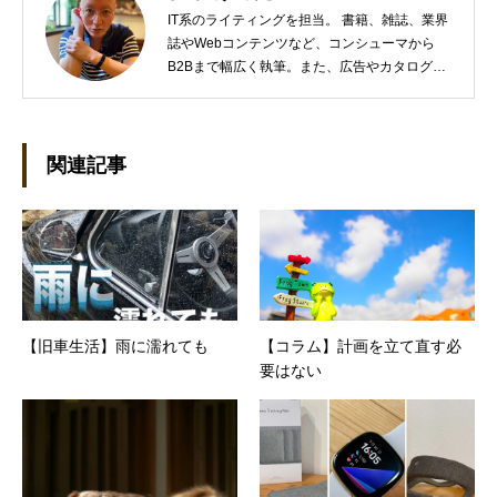
IT系のライティングを担当。 書籍、雑誌、業界
誌やWebコンテンツなど、コンシューマから
B2Bまで幅広く執筆。また、広告やカタログ、
導入事例といった営業支援ツールの制作にも携
わる。年間におよそ200件の原稿を執筆。●これ
までの主な仕事 PC/周辺機器（CPU/DVD・
BD・HD DVD/LCD/プリンタなど）、基幹シス
関連記事
テム（CRM/ERP/SFA/SOA/帳票など）、ストレ
ージ（SAN/NAS/LTO/SASなど）、セキュリテ
ィ（BIOS/UTM/情報漏えい対策/デザスタリカバ
リ/内部統制・コンプライアンス/ネットワーク
セキュリティ/メールセキュリティなど）、ネッ
トワーク（KVMスイッチ/グループウェア/サー
バ/資産管理/シンクライアント/ホスティングな
【旧車生活】雨に濡れても
【コラム】計画を立て直す必
ど）、その他（.NET/BI/カタログ/各種戦略/導入
要はない
事例/パートナー取材など）…ほか、多数執筆。
●連絡先 メール：kenta@office-mica.com