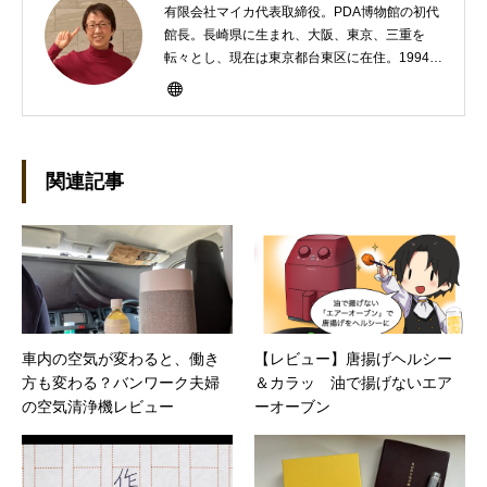
有限会社マイカ代表取締役。PDA博物館の初代
館長。長崎県に生まれ、大阪、東京、三重を
転々とし、現在は東京都台東区に在住。1994年
にHP100LXと出会ったのをきかっけに、フリ
ーライターとして雑誌、書籍などで執筆するよ
うになり、1997年に上京して技術評論社に入
社。その後再び独立し、2001年に「マイカ」を
設立。主な業務は、一般誌や専門誌、業界紙や
関連記事
新聞、Web媒体などBtoCコンテンツ、および広
告やカタログ、導入事例などBtoBコンテンツの
制作。プライベートでは、井上円了哲学塾の第
一期修了生として「哲学カフェ＠神保町」の世
話人、2020年以降は「なごテツ」のオンライン
カフェの世話人を務める。趣味は考えること。
車内の空気が変わると、働き
【レビュー】唐揚げヘルシー
方も変わる？バンワーク夫婦
＆カラッ 油で揚げないエア
の空気清浄機レビュー
ーオーブン