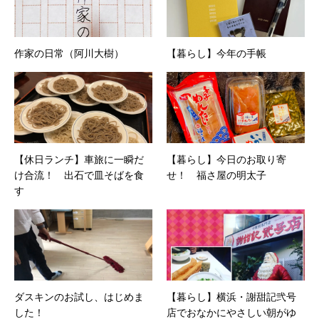
作家の日常（阿川大樹）
【暮らし】今年の手帳
【休日ランチ】車旅に一瞬だ
【暮らし】今日のお取り寄
け合流！ 出石で皿そばを食
せ！ 福さ屋の明太子
す
ダスキンのお試し、はじめま
【暮らし】横浜・謝甜記弐号
した！
店でおなかにやさしい朝がゆ