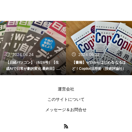
2024.06.24
2024.06.12
【日経パソコン】（6/24号）【生
【書籍】ゼロからはじめる なるほ
成AIで日常が劇的変化 最終回】 A
ど！Copilot活用術（技術評論社）
I時代のアプリケーション／サービ
ス
運営会社
このサイトについて
メッセージ＆お問合せ