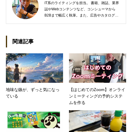
IT系のライティングを担当。 書籍、雑誌、業界
誌やWebコンテンツなど、コンシューマから
B2Bまで幅広く執筆。また、広告やカタログ、
導入事例といった営業支援ツールの制作にも携
わる。年間におよそ200件の原稿を執筆。●これ
までの主な仕事 PC/周辺機器（CPU/DVD・
BD・HD DVD/LCD/プリンタなど）、基幹シス
関連記事
テム（CRM/ERP/SFA/SOA/帳票など）、ストレ
ージ（SAN/NAS/LTO/SASなど）、セキュリテ
ィ（BIOS/UTM/情報漏えい対策/デザスタリカバ
リ/内部統制・コンプライアンス/ネットワーク
セキュリティ/メールセキュリティなど）、ネッ
トワーク（KVMスイッチ/グループウェア/サー
バ/資産管理/シンクライアント/ホスティングな
地味な鏃が、ずっと気になっ
【はじめてのZoom】オンライ
ど）、その他（.NET/BI/カタログ/各種戦略/導入
ている
ンミーティングの予約システ
事例/パートナー取材など）…ほか、多数執筆。
●連絡先 メール：kenta@office-mica.com
ムを作る