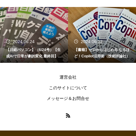
2024.06.24
2024.06.12
【日経パソコン】（6/24号）【生
【書籍】ゼロからはじめる なるほ
成AIで日常が劇的変化 最終回】 A
ど！Copilot活用術（技術評論社）
I時代のアプリケーション／サービ
ス
運営会社
このサイトについて
メッセージ＆お問合せ