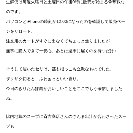
生鮮便は毎週火曜日と土曜日の午後0時に販売が始まる争奪戦な
のです。
パソコンとiPhoneの時刻が12:00になったのを確認して販売ペー
ジをリロード。
注文用のカートがすぐに出なくてちょっと焦りましたが
無事に購入できて一安心。あとは週末に届くのを待つだけ♪
そうして届いたセリは、茎も根っこも立派なものでした。
ザクザク切ると、ふわぁっといい香り。
今日のきりたんぽ鍋がおいしいことをここでもう確信しました
ね。
比内地鶏のスープに斉吉商店さんのさんま出汁が合わさったスー
プも