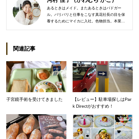
河村 佳子（かわむら かこ）
あるときはメイド。またあるときはバドガー
ル。バリバリと仕事をこなす真花社長の目を保
養するためにマイカに入社。色物担当。本業は
管理部門。総務・経理の仕事を担当している。
●これまでの主な仕事 短大卒業後、金融系の職
に就くものの阪神大震災に遭い転職。 大阪で不
動産会社に入社し、独学で宅地建物取引主任者
関連記事
の資格を取得。その後、華麗なる転身を試みる
べく上京。設立して間もない会社に携わること
が多かったので、総務的な社内整備を得意とす
る。●連絡先 メール：kako@office-mica.com
子宮鏡手術を受けてきました
【レビュー】駐車場探しはPar
k Directがおすすめ！