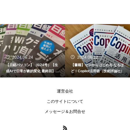
2024.06.24
2024.06.12
【日経パソコン】（6/24号）【生
【書籍】ゼロからはじめる なるほ
成AIで日常が劇的変化 最終回】 A
ど！Copilot活用術（技術評論社）
I時代のアプリケーション／サービ
ス
運営会社
このサイトについて
メッセージ＆お問合せ