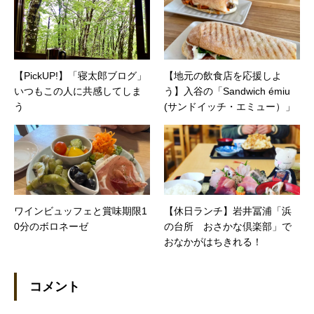
【PickUP!】「寝太郎ブログ」
【地元の飲食店を応援しよ
いつもこの人に共感してしま
う】入谷の「Sandwich émiu
う
(サンドイッチ・エミュー）」
ワインビュッフェと賞味期限1
【休日ランチ】岩井冨浦「浜
0分のボロネーゼ
の台所 おさかな倶楽部」で
おなかがはちきれる！
コメント