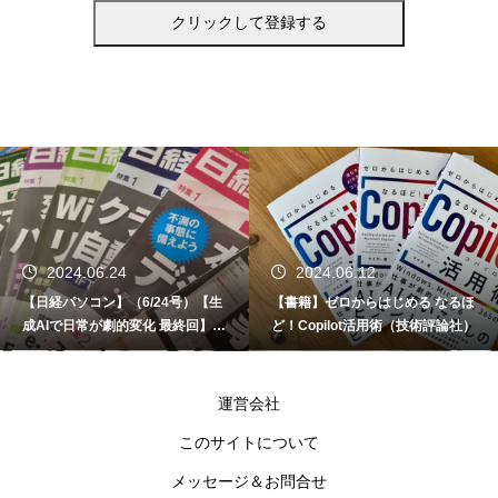
2024.06.24
2024.06.12
【日経パソコン】（6/24号）【生
【書籍】ゼロからはじめる なるほ
成AIで日常が劇的変化 最終回】 A
ど！Copilot活用術（技術評論社）
I時代のアプリケーション／サービ
ス
運営会社
このサイトについて
メッセージ＆お問合せ