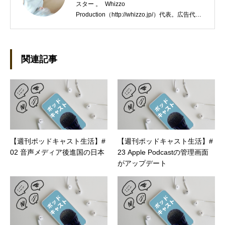
スター 。 Whizzo
Production（http://whizzo.jp/）代表。広告代理
店の営業や企画制作会社のWEBディレクターを
経て独立。WEB制作・ポッドキャスト制作やラ
イター業などを行う。 座右の銘は「常識とは、
18歳までに身につけた偏見のコレクション」。
関連記事
【週刊ポッドキャスト生活】#
【週刊ポッドキャスト生活】#
02 音声メディア後進国の日本
23 Apple Podcastの管理画面
がアップデート