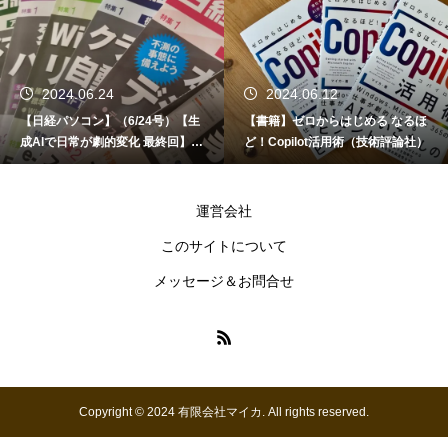
2024.06.24
2024.06.12
【日経パソコン】（6/24号）【生
【書籍】ゼロからはじめる なるほ
成AIで日常が劇的変化 最終回】 A
ど！Copilot活用術（技術評論社）
I時代のアプリケーション／サービ
ス
運営会社
このサイトについて
メッセージ＆お問合せ
Copyright © 2024 有限会社マイカ. All rights reserved.