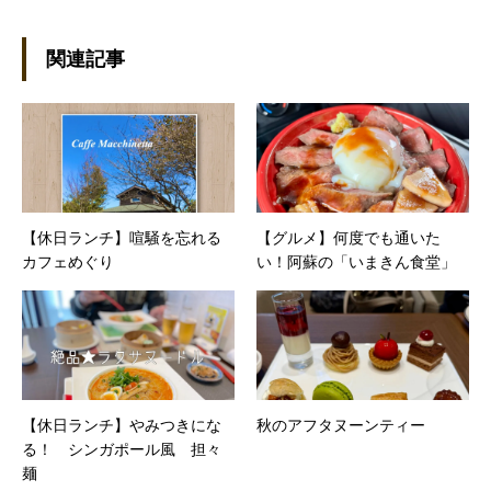
●これまでの主な仕事 短大卒業後、金融系の職
に就くものの阪神大震災に遭い転職。 大阪で不
動産会社に入社し、独学で宅地建物取引主任者
関連記事
の資格を取得。その後、華麗なる転身を試みる
べく上京。設立して間もない会社に携わること
が多かったので、総務的な社内整備を得意とす
る。●連絡先 メール：kako@office-mica.com
【休日ランチ】喧騒を忘れる
【グルメ】何度でも通いた
カフェめぐり
い！阿蘇の「いまきん食堂」
【休日ランチ】やみつきにな
秋のアフタヌーンティー
る！ シンガポール風 担々
麺