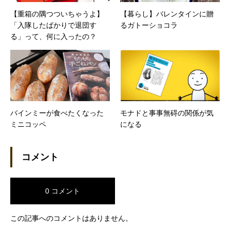
【重箱の隅つついちゃうよ】
【暮らし】バレンタインに贈
「入隊したばかりで退団す
るガトーショコラ
る」って、何に入ったの？
バインミーが食べたくなった
モナドと事事無碍の関係が気
ミニコッペ
になる
コメント
0 コメント
この記事へのコメントはありません。