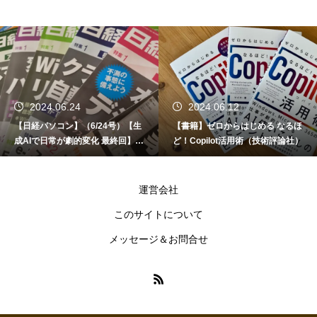
2024.06.24
2024.06.12
【日経パソコン】（6/24号）【生
【書籍】ゼロからはじめる なるほ
成AIで日常が劇的変化 最終回】 A
ど！Copilot活用術（技術評論社）
I時代のアプリケーション／サービ
ス
運営会社
このサイトについて
メッセージ＆お問合せ