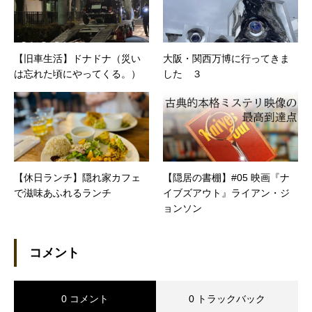
【旧車生活】ドナドナ（災い
大阪・関西万博に行ってきま
は忘れた頃にやってくる。）
した ３
【休日ランチ】隠れ家カフェ
【隠居の書棚】#05 映画『ナ
で滋味あふれるランチ
イブズアウト』ライアン・ジ
ョンソン
コメント
0 コメント
0 トラックバック