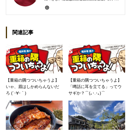
にHP100LXと出会ったのをきかっけに、フリ
ーライターとして雑誌、書籍などで執筆するよ
うになり、1997年に上京して技術評論社に入
社。その後再び独立し、2001年に「マイカ」を
設立。主な業務は、一般誌や専門誌、業界紙や
関連記事
新聞、Web媒体などBtoCコンテンツ、および広
告やカタログ、導入事例などBtoBコンテンツの
制作。プライベートでは、井上円了哲学塾の第
一期修了生として「哲学カフェ＠神保町」の世
話人、2020年以降は「なごテツ」のオンライン
カフェの世話人を務める。趣味は考えること。
【重箱の隅つついちゃうよ】
【重箱の隅つついちゃうよ】
いゃ、眉はしかめらんないだ
「噂話に耳を立てる」ってウ
ろ (´･∀･｀)
サギか？⌒(｡･.･｡)⌒