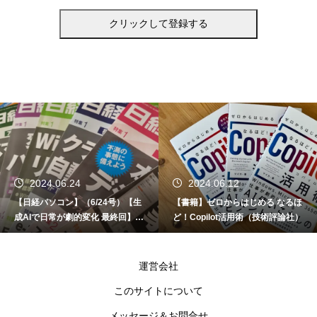
2024.06.24
2024.06.12
【日経パソコン】（6/24号）【生
【書籍】ゼロからはじめる なるほ
成AIで日常が劇的変化 最終回】 A
ど！Copilot活用術（技術評論社）
I時代のアプリケーション／サービ
ス
運営会社
このサイトについて
メッセージ＆お問合せ