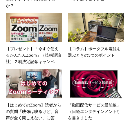
か？
【プレゼント】「今すぐ使え
【コラム】ポータブル電源を
るかんたんZoom」（技術評論
選ぶときの3つのポイント
社）２刷決定記念キャンペー
ン
【はじめてのZoom】読者から
「動画配信サービス最前線」
の質問「映像は映るけど、音
（日経エンタテインメント!）
声が全く聞こえない」に答え
を書きました
ます。