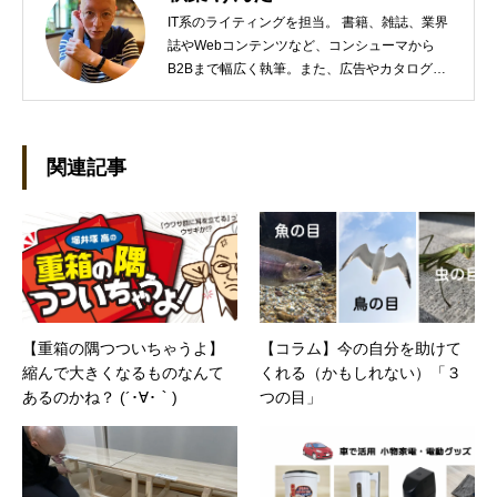
IT系のライティングを担当。 書籍、雑誌、業界
誌やWebコンテンツなど、コンシューマから
B2Bまで幅広く執筆。また、広告やカタログ、
導入事例といった営業支援ツールの制作にも携
わる。年間におよそ200件の原稿を執筆。●これ
までの主な仕事 PC/周辺機器（CPU/DVD・
BD・HD DVD/LCD/プリンタなど）、基幹シス
関連記事
テム（CRM/ERP/SFA/SOA/帳票など）、ストレ
ージ（SAN/NAS/LTO/SASなど）、セキュリテ
ィ（BIOS/UTM/情報漏えい対策/デザスタリカバ
リ/内部統制・コンプライアンス/ネットワーク
セキュリティ/メールセキュリティなど）、ネッ
トワーク（KVMスイッチ/グループウェア/サー
バ/資産管理/シンクライアント/ホスティングな
【重箱の隅つついちゃうよ】
【コラム】今の自分を助けて
ど）、その他（.NET/BI/カタログ/各種戦略/導入
縮んで大きくなるものなんて
くれる（かもしれない）「３
事例/パートナー取材など）…ほか、多数執筆。
●連絡先 メール：kenta@office-mica.com
あるのかね？ (´･∀･｀)
つの目」