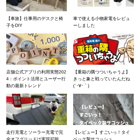
【車旅】仕事用のデスクと椅
車で使える小物家電をレビュ
子をDIY
ーしました
店舗公式アプリの利用実態202
【重箱の隅つついちゃうよ】
4：ポイント活用とユーザー行
きっと象と戦っていたんだね
動の最新トレンド
(´･∀･｀)
走行充電とソーラー充電で完
【レビュー】すごいっ！タイ
全オフグリッドは実現可能
ベック製サコッシュ