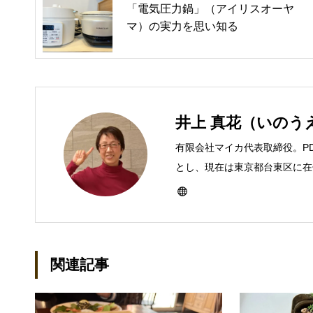
「電気圧力鍋」（アイリスオーヤ
マ）の実力を思い知る
井上 真花（いのう
有限会社マイカ代表取締役。P
とし、現在は東京都台東区に在住
ーとして雑誌、書籍などで執筆
び独立し、2001年に「マイ
などBtoCコンテンツ、および
トでは、井上円了哲学塾の第一
関連記事
「なごテツ」のオンラインカフ