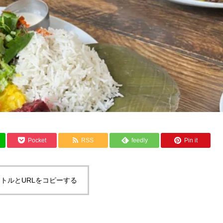
Pocket
RSS
feedly
Pin it
トルとURLをコピーする