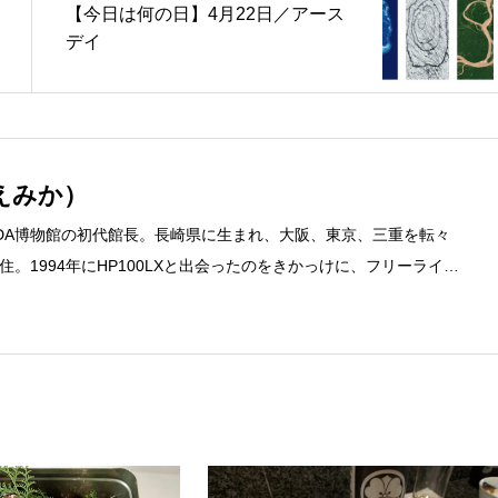
【今日は何の日】4月22日／アース
デイ
えみか）
DA博物館の初代館長。長崎県に生まれ、大阪、東京、三重を転々
。1994年にHP100LXと出会ったのをきかっけに、フリーライタ
するようになり、1997年に上京して技術評論社に入社。その後再
カ」を設立。主な業務は、一般誌や専門誌、業界紙や新聞、Web媒体
広告やカタログ、導入事例などBtoBコンテンツの制作。プライベー
期修了生として「哲学カフェ＠神保町」の世話人、2020年以降は
ェの世話人を務める。趣味は考えること。