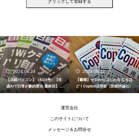
2024.06.24
2024.06.12
【日経パソコン】（6/24号）【生
【書籍】ゼロからはじめる なるほ
成AIで日常が劇的変化 最終回】 A
ど！Copilot活用術（技術評論社）
I時代のアプリケーション／サービ
ス
運営会社
このサイトについて
メッセージ＆お問合せ