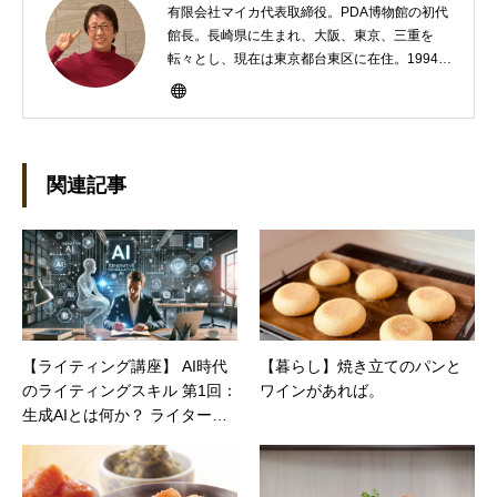
有限会社マイカ代表取締役。PDA博物館の初代
館長。長崎県に生まれ、大阪、東京、三重を
転々とし、現在は東京都台東区に在住。1994年
にHP100LXと出会ったのをきかっけに、フリ
ーライターとして雑誌、書籍などで執筆するよ
うになり、1997年に上京して技術評論社に入
社。その後再び独立し、2001年に「マイカ」を
設立。主な業務は、一般誌や専門誌、業界紙や
関連記事
新聞、Web媒体などBtoCコンテンツ、および広
告やカタログ、導入事例などBtoBコンテンツの
制作。プライベートでは、井上円了哲学塾の第
一期修了生として「哲学カフェ＠神保町」の世
話人、2020年以降は「なごテツ」のオンライン
カフェの世話人を務める。趣味は考えること。
【ライティング講座】 AI時代
【暮らし】焼き立てのパンと
のライティングスキル 第1回：
ワインがあれば。
生成AIとは何か？ ライターが
知っておくべき基礎知識