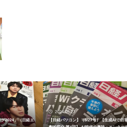
2024.05.27
24」（日経エ
【日経パソコン】（5/27号）【生成AIで日常が
劇的変化 第4回】 AI時代の趣味・エンターテイ