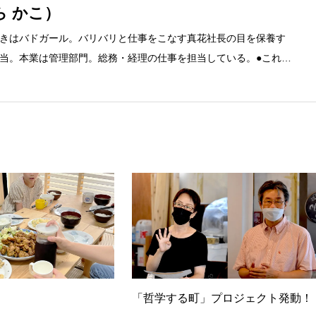
ら かこ）
きはバドガール。バリバリと仕事をこなす真花社長の目を保養す
当。本業は管理部門。総務・経理の仕事を担当している。●これま
融系の職に就くものの阪神大震災に遭い転職。 大阪で不動産会社に
任者の資格を取得。その後、華麗なる転身を試みるべく上京。設
とが多かったので、総務的な社内整備を得意とする。●連絡先 メ
「哲学する町」プロジェクト発動！