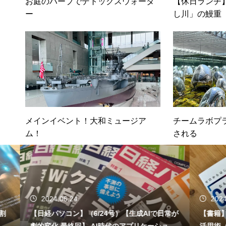
お庭のハーブでデトックスウォータ
【休日ランチ
ー
し川」の鰻重
メインイベント！大和ミュージア
チームラボプ
ム！
される
2024.06.24
2024.06.1
【日経パソコン】（6/24号）【生成AIで日常が
【書籍】ゼロか
劇的変化 最終回】 AI時代のアプリケーション
活用術（技術