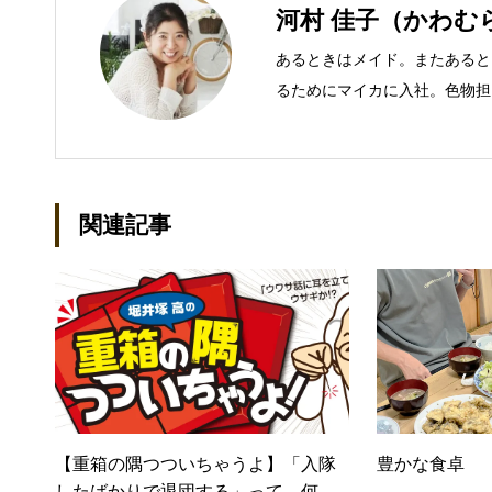
河村 佳子（かわむ
あるときはメイド。またあると
るためにマイカに入社。色物担
での主な仕事 短大卒業後、金
入社し、独学で宅地建物取引主
立して間もない会社に携わるこ
ール：kako@office-mica.com
関連記事
【重箱の隅つついちゃうよ】「入隊
豊かな食卓
したばかりで退団する」って、何に