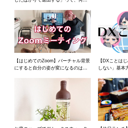
入ったの？
【はじめてのZoom】バーチャル背景
【DXことは
にすると自分の姿が変になるのはな
しない」基本
ぜ？