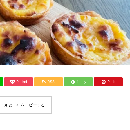
Pocket
RSS
feedly
Pin it
トルとURLをコピーする