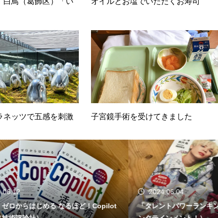
】白鳥（葛飾区）「い
オイルとお塩でいただくお寿司
ラネッツで五感を刺激
子宮鏡手術を受けてきました
2
2024.06.04
らはじめる なるほど！Copilot
「タレントパワーランキング20
評論社）
ンタテインメント！）