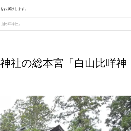
報をお届けします。
白山比咩神社」
神社の総本宮「白山比咩神