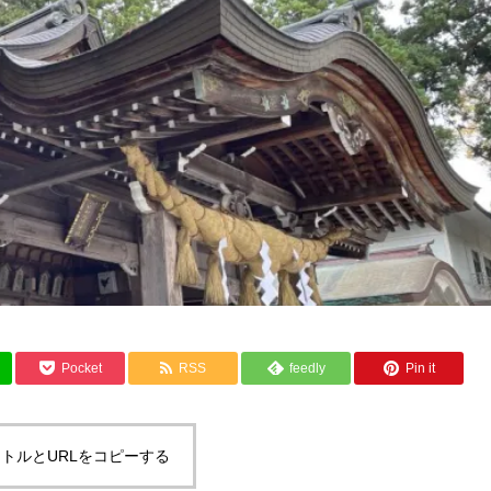
Pocket
RSS
feedly
Pin it
トルとURLをコピーする