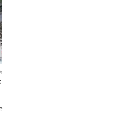
方
く
で