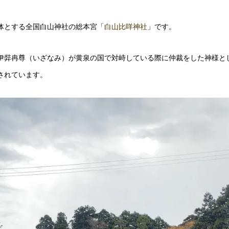
体とする全国白山神社の総本宮「
白山比咩神社
」です。
伊弉冉尊（いざなみ）が黄泉の国で対峙している際に仲裁をした神様と
されています。