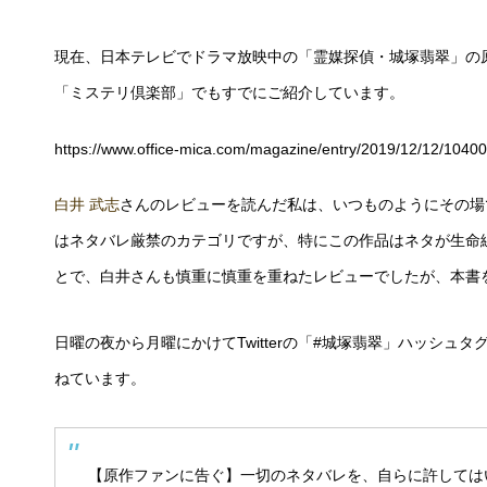
現在、日本テレビでドラマ放映中の「霊媒探偵・城塚翡翠」の原
「ミステリ倶楽部」でもすでにご紹介しています。
https://www.office-mica.com/magazine/entry/2019/12/12/10400
白井 武志
さんのレビューを読んだ私は、いつものようにその場で
はネタバレ厳禁のカテゴリですが、特にこの作品はネタが生命
とで、白井さんも慎重に慎重を重ねたレビューでしたが、本書
日曜の夜から月曜にかけてTwitterの「#城塚翡翠」ハッシ
ねています。
【原作ファンに告ぐ】一切のネタバレを、自らに許しては