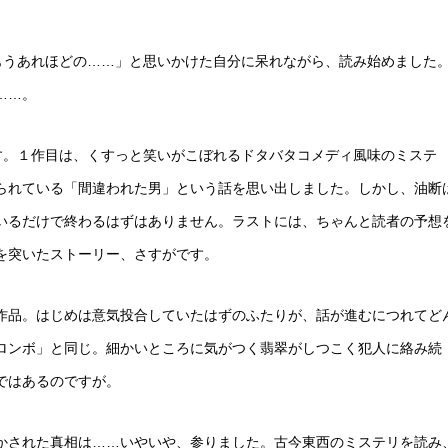
がに、もうあれほどの……」と思いかけた自分に呆れながら、読み始めました
……。
ています。１作目は、くすっと笑いがこぼれるドタバタコメディ風味のミステ
られている「間違われた男」という話を思い出しました。しかし、油断
いるだけで終わるはずはありません。ラストには、ちゃんと読者の予想
を突いたストーリー、さすがです。
作品。はじめは意気投合していたはずのふたりが、話が進むにつれてど
ロンボ」と同じ。細かいところに気がつく翡翠がしつこく犯人に絡み続
ではあるのですが。
かされた真相は……いやいや、参りました。古今東西のミステリを読み