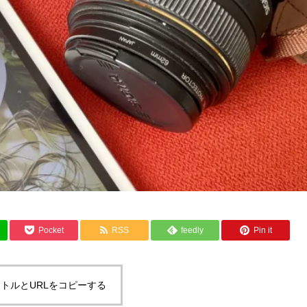
Pocket
RSS
feedly
Pin it
トルとURLをコピーする