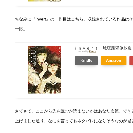
ちなみに『invert』の一作目はこちら。収録されている作品
一応。
ｉｎｖｅｒｔ 城塚翡翠倒叙集
created by
Rinker
Kindle
Amazon
さてさて。ここから先を読むか読まないかはあなた次第。でき
上げました通り、なにを言ってもネタバレになりそうなのが城