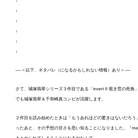
↓
↓
↓
↓
↓
↓
—-＜以下、ネタバレ（になるかもしれない情報）あり＞—-
さて、城塚翡翠シリーズ３作目である「invert II 覗き窓の死
でも城塚翡翠＆千和崎真コンビが活躍します。
２作目を読み始めたときは「もうあれほどの驚きはないだろう
ったあと、その予想の甘さを思い知ることになりました。『me