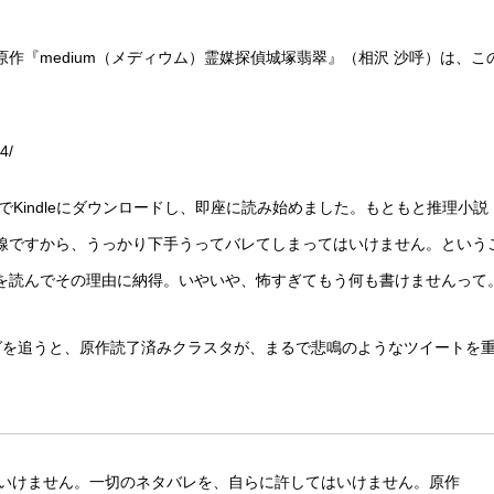
作『medium（メディウム）霊媒探偵城塚翡翠』（相沢 沙呼）は、こ
4/
Kindleにダウンロードし、即座に読み始めました。もともと推理小説
線ですから、うっかり下手うってバレてしまってはいけません。という
を読んでその理由に納得。いやいや、怖すぎてもう何も書けませんって
ュタグを追うと、原作読了済みクラスタが、まるで悲鳴のようなツイートを
いけません。一切のネタバレを、自らに許してはいけません。原作