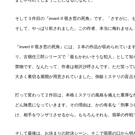
まとやられてしまうことになるだなんて。
そして３作目の『invert II 覗き窓の死角』です。「さす
そして、やっぱり欺されました。この作者、本当に侮れません
『invert II 覗き窓の死角』には、２本の作品が収められ
リ。古畑任三郎シリーズで「最もかわいそうな犯人」として知
禁物です。なんたって、作者は相沢沙呼さんです。ただ笑って
大きく裏切る展開が用意されていました。倒叙ミステリの盲点
打って変わって２作目は、本格ミステリの風格を備えた重厚な
どん険悪になっていきます。その理由は、かの有名な「刑事コ
け、相手をウンザリさせるから。もちろんそれも、翡翠の作戦
そして最後は、お決まりの対決シーン。そこで翡翠の口から明