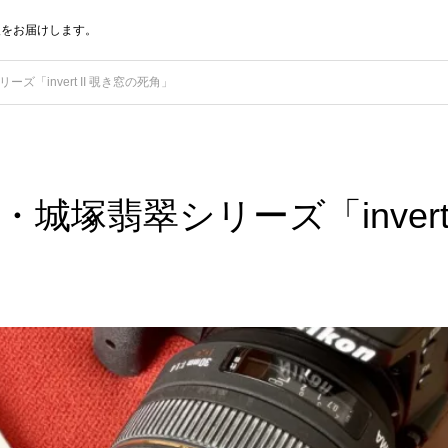
報をお届けします。
「invert II 覗き窓の死角」
城塚翡翠シリーズ「inver