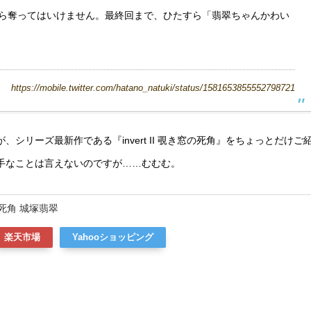
ら奪ってはいけません。最終回まで、ひたすら「翡翠ちゃんかわい
https://mobile.twitter.com/hatano_natuki/status/1581653855552798721
リーズ最新作である『invert II 覗き窓の死角』をちょっとだけご
手なことは言えないのですが……むむむ。
死角 城塚翡翠
楽天市場
Yahooショッピング