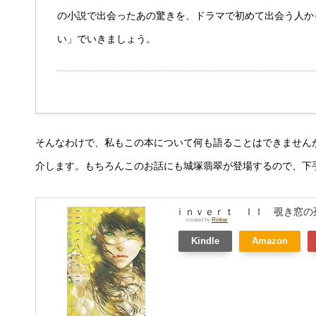
の小説で出会ったあの驚きを、ドラマで初めて出会う人か
い」でいきましょう。
そんなわけで、私もこの本について何も語ることはできませんが、シ
介します。もちろんこのお話にも城塚翡翠が登場するので、下
ｉｎｖｅｒｔ ＩＩ 覗き窓の
created by
Rinker
Kindle
Amazon