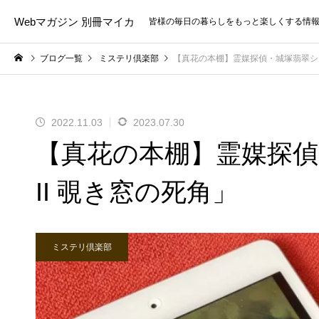
Webマガジン 別冊マイカ
皆様の毎日の暮らしをもっと楽しくする情
ブログ一覧
ミステリ倶楽部
【真花の本棚】霊媒探偵・城塚翡翠シリーズ
2022.11.03
2023.07.30
【真花の本棚】霊媒探偵・
II 覗き窓の死角」
ミステリ倶楽部