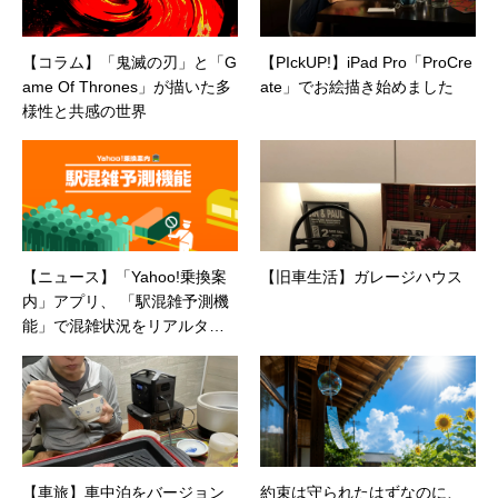
【コラム】「鬼滅の刃」と「G
【PIckUP!】iPad Pro「ProCre
ame Of Thrones」が描いた多
ate」でお絵描き始めました
様性と共感の世界
【ニュース】「Yahoo!乗換案
【旧車生活】ガレージハウス
内」アプリ、 「駅混雑予測機
能」で混雑状況をリアルタイ
ムに表示
【車旅】車中泊をバージョン
約束は守られたはずなのに、