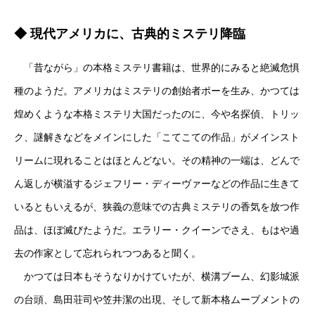
◆ 現代アメリカに、古典的ミステリ降臨
「昔ながら」の本格ミステリ書籍は、世界的にみると絶滅危惧
種のようだ。アメリカはミステリの創始者ポーを生み、かつては
煌めくような本格ミステリ大国だったのに、今や名探偵、トリッ
ク、謎解きなどをメインにした「こてこての作品」がメインスト
リームに現れることはほとんどない。その精神の一端は、どんで
ん返しが横溢するジェフリー・ディーヴァーなどの作品に生きて
いるともいえるが、狭義の意味での古典ミステリの香気を放つ作
品は、ほぼ滅びたようだ。エラリー・クイーンでさえ、もはや過
去の作家として忘れられつつあると聞く。
かつては日本もそうなりかけていたが、横溝ブーム、幻影城派
の台頭、島田荘司や笠井潔の出現、そして新本格ムーブメントの