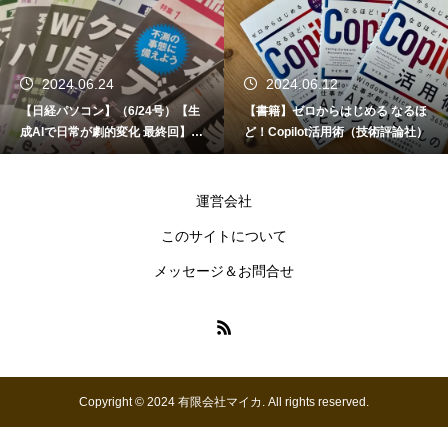
2024.06.24
2024.06.12
【日経パソコン】（6/24号）【生
【書籍】ゼロからはじめる なるほ
成AIで日常が劇的変化 最終回】 A
ど！Copilot活用術（技術評論社）
I時代のアプリケーション／サービ
ス
運営会社
このサイトについて
メッセージ＆お問合せ
Copyright © 2024 有限会社マイカ. All rights reserved.
お問い合わせ