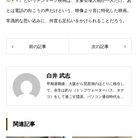
ルティ
』というデンマーク映画は、主要登場人物が一人だけ。あ
とは電話の向こうの声だけという、映像より音に特化した映画。
常識的な思い込みに、何度も足払いをかけられることだろう。
前の記事
次の記事
白井 武志
早期退職後、大阪から琵琶湖のほとりに移住し
て、余生は釣り（トップウォーターバス、タナ
ゴ）をして過ごす隠居。パソコン通信時代を知
るネットワーカー。PCの海外RPG、漫画、海
外ドラマ、本格ミステリなどを少々嗜む。
関連記事