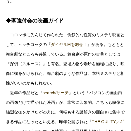
う。
◆牽強付会の映画ガイド
コロンボに先んじて作られた、倒叙的な性質のミステリ映画と
して、ヒッチコックの『
ダイヤルMを廻せ！
』がある。もともと
舞台劇なところも共通している。舞台劇が原作の古典としては
『探偵〈スルース〉』も有名。登場人物や場所を極端に絞り、映
像に枷をかけられた、舞台劇のような作品は、本格ミステリと相
性がいいのかもしれない。
近年の作品だと『
search/サーチ
』という「パソコンの画面内
の画像だけで描かれた映画」が、非常に印象的。こちらも映像に
強烈な枷をかけたがゆえに、何転もする謎解きの面白さに集中で
きる作品になったといえる。昨年公開された『
THE GUILTY／ギ