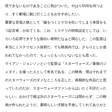
現できないものであることに気がついた。やはりDVDを待つよ
り、すぐ劇場に観に行くことをおすすめしたい。
重要な登場人物として「嘘をつくとゲロを吐いてしまう体質をも
つ証言者」が出てくる。これ、ミステリの特殊設定としては、い
ろいろ応用できそうな面白い発明だなぁと関心した。この監督は
本当にミステリセンス抜群だ。でも映画内では、さらりとしか使
われてなかったので、ちょっともったいないなとも思った。
ライアン・ジョンソンという監督は『スターウォーズ／最後のジ
ェダイ』を撮った人として有名である。この映画、僕はそれまで
のスターウォーズのダメなところを正した、画期的な作品だと思
っていたのだが、スターウォーズファンからはいたく不評だった
らしい。おかげで彼は次のスターウォーズには関わらず、この映
画が作られたようだ。素晴らしい才能を手放してくれてありがと