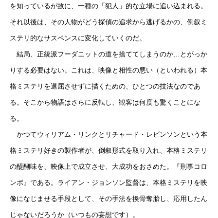
を知っているが故に、一種の「犯人」的な立場に追い込まれる。
それ以後は、その人物がどう探偵の追求から逃げるかの、倒叙ミ
ステリ的なサスペンスに変化していくのだ。
結局、正統派フーダニットの道を捨ててしまうのか…とがっか
りする必要はない。これは、映像と相性の悪い（といわれる）本
格ミステリを退屈させずに描くための、ひとつの技法なのであ
る。そこから物語はさらに反転し、観客は何度も驚くことにな
る。
かつてウィリアム・リンクとリチャード・レビンソンという本
格ミステリ好きの製作者が、倒叙形式を取り入れ、本格ミステリ
の醍醐味を、映像上で成立させ、大成功をおさめた。『刑事コロ
ンボ』である。ライアン・ジョンソン監督は、本格ミステリを映
像になじませる手段として、その手法を換骨奪胎し、応用したん
じゃないだろうか（いつもの妄想です）。