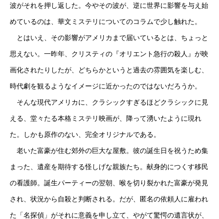
波がそれを押し返した。今やその波が、逆に世界に影響を与え始
めているのは、華文ミステリについてのコラムで少し触れた。
とはいえ、その影響がアメリカまで届いているとは、ちょっと
思えない。一昨年、クリスティの『オリエント急行の殺人』が映
画化されたりしたが、どちらかというと過去の雰囲気を楽しむ、
時代劇を観るようなイメージに近かったのではないだろうか。
そんな現代アメリカに、クラシックすぎるほどクラシックに見
える、堂々たる本格ミステリ映画が、降って湧いたように現れ
た。しかも原作のない、完全オリジナルである。
老いた富豪が住む郊外の巨大な屋敷。彼の誕生日を祝うため集
まった、遺産を期待する怪しげな親族たち。献身的につくす移民
の看護師。誕生パーティーの翌朝、喉を切り裂かれた富豪が発見
され、状況から自殺と判断される。だが、匿名の依頼人に雇われ
た「名探偵」がそれに意義を申し立て、やがて驚愕の遺言状が、