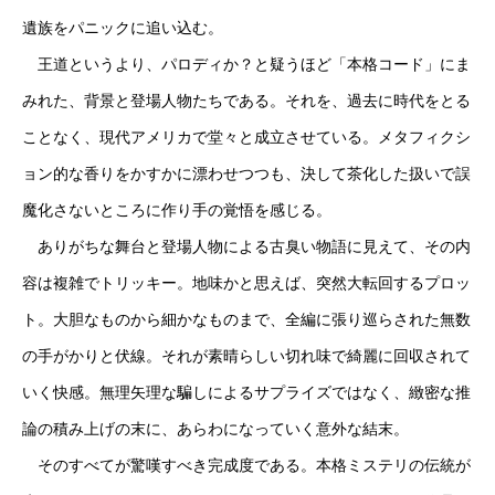
遺族をパニックに追い込む。
王道というより、パロディか？と疑うほど「本格コード」にま
みれた、背景と登場人物たちである。それを、過去に時代をとる
ことなく、現代アメリカで堂々と成立させている。メタフィクシ
ョン的な香りをかすかに漂わせつつも、決して茶化した扱いで誤
魔化さないところに作り手の覚悟を感じる。
ありがちな舞台と登場人物による古臭い物語に見えて、その内
容は複雑でトリッキー。地味かと思えば、突然大転回するプロッ
ト。大胆なものから細かなものまで、全編に張り巡らされた無数
の手がかりと伏線。それが素晴らしい切れ味で綺麗に回収されて
いく快感。無理矢理な騙しによるサプライズではなく、緻密な推
論の積み上げの末に、あらわになっていく意外な結末。
そのすべてが驚嘆すべき完成度である。本格ミステリの伝統が