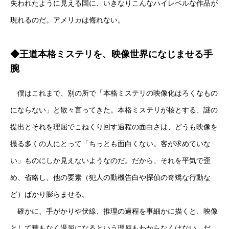
失われたように見える国に、いきなりこんなハイレベルな作品が
現れるのだ。アメリカは侮れない。
◆王道本格ミステリを、映像世界になじませる手
腕
僕はこれまで、別の所で「本格ミステリの映像化はろくなもの
にならない」と散々言ってきた。本格ミステリが核とする、謎の
提出とそれを理屈でこねくり回す過程の面白さは、どうも映像を
撮る多くの人にとって「ちっとも面白くない。客が求めていな
い」ものにしか見えないようなのだ。だから、それを平気で歪
め、省略し、他の要素（犯人の動機告白や探偵の奇矯な行動な
ど）ばかり膨らませる。
確かに、手がかりや伏線、推理の過程を事細かに描くと、映像
として華もなく退屈になるという理屈もわからなくはない。だ