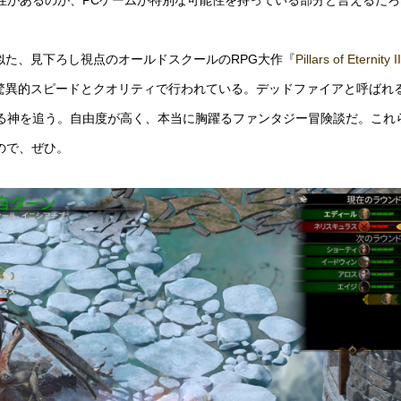
性があるのが、PCゲームが特別な可能性を持っている部分と言えるだろ
n 2』と似た、見下ろし視点のオールドスクールのRPG大作『
Pillars of Eternity II
驚異的スピードとクオリティで行われている。デッドファイアと呼ばれ
る神を追う。自由度が高く、本当に胸躍るファンタジー冒険談だ。これ
ので、ぜひ。