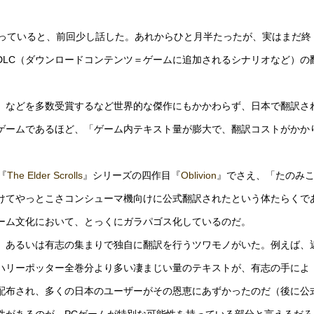
っていると、前回少し話した。あれからひと月半たったが、実はまだ終
DLC（ダウンロードコンテンツ＝ゲームに追加されるシナリオなど）の
」などを多数受賞するなど世界的な傑作にもかかわらず、日本で翻訳さ
ゲームであるほど、「ゲーム内テキスト量が膨大で、翻訳コストがかか
『
The Elder Scrolls
』シリーズの四作目『
Oblivion
』でさえ、「たのみ
けてやっとこさコンシューマ機向けに公式翻訳されたという体たらくで
ーム文化において、とっくにガラパゴス化しているのだ。
、あるいは有志の集まりで独自に翻訳を行うツワモノがいた。例えば、
ハリーポッター全巻分より多い凄まじい量のテキストが、有志の手によ
配布され、多くの日本のユーザーがその恩恵にあずかったのだ（後に公