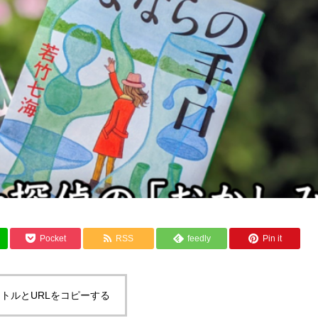
Pocket
RSS
feedly
Pin it
トルとURLをコピーする