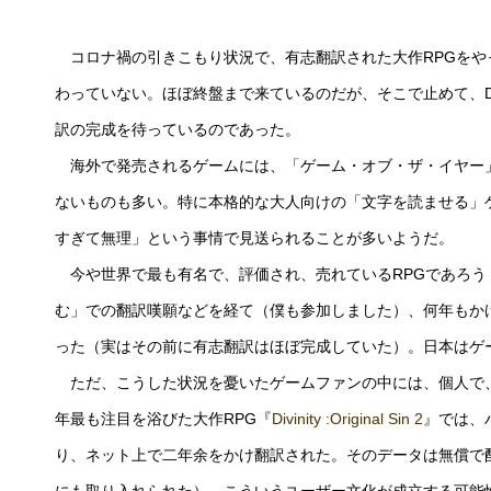
コロナ禍の引きこもり状況で、有志翻訳された大作RPGをや
わっていない。ほぼ終盤まで来ているのだが、そこで止めて、
訳の完成を待っているのであった。
海外で発売されるゲームには、「ゲーム・オブ・ザ・イヤー
ないものも多い。特に本格的な大人向けの「文字を読ませる」
すぎて無理」という事情で見送られることが多いようだ。
今や世界で最も有名で、評価され、売れているRPGであろう
む」での翻訳嘆願などを経て（僕も参加しました）、何年もか
った（実はその前に有志翻訳はほぼ完成していた）。日本はゲ
ただ、こうした状況を憂いたゲームファンの中には、個人で
年最も注目を浴びた大作RPG『
Divinity :Original Sin 2
』では、
り、ネット上で二年余をかけ翻訳された。そのデータは無償で