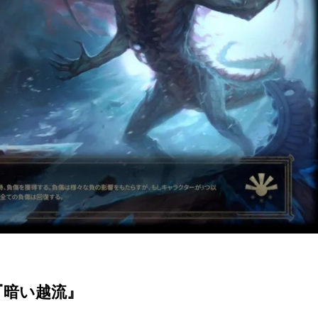
『暗い越流』