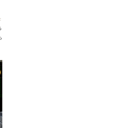
:
る
ら