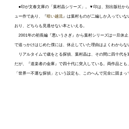
●印が文春文庫の「葉村晶シリーズ」。▼印は、別出版社から
ュー作であり、『
暗い越流
』は葉村ものが二編しか入っていな
おり、どちらも見逃せない本といえる。
2001年の初長編『悪いうさぎ』から葉村シリーズは一旦休止
で追っかけはじめた僕には、休止していた理由はよくわからな
リアルタイムで歳をとる探偵、葉村晶は、その間に四十代を
だが、『道楽者の金庫』で四十代に突入している。両作品とも
「世界一不運な探偵」という設定も、このへんで完全に固まっ