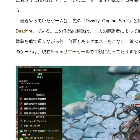
にも取り入れられた）。こういうユーザー文化が成立する可能
う。
最近やっていたゲームは、先の『Divinity :Original Si
Deadfire
』である。この作品の翻訳は、一人の翻訳者によって
群島を船で巡りながら何十何百とあるクエストをこなし、荒ぶ
のゲームは、現在
Steamサマーセール
で半額になってたりする