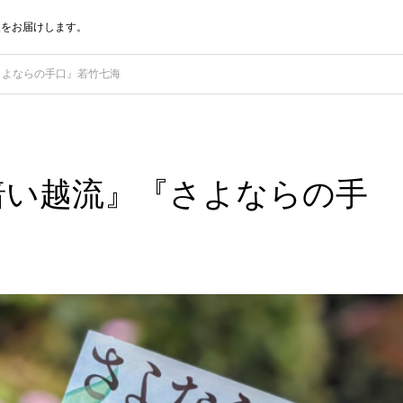
報をお届けします。
『さよならの手口』若竹七海
『暗い越流』『さよならの手