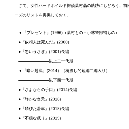
さて、女性ハードボイルド探偵葉村晶の軌跡にもどろう。前
ーズのリストを再掲しておく。
▼『プレゼント』(1996)（葉村もの＋小林警部補もの）
●『依頼人は死んだ』(2000)
●『悪いうさぎ』(2001)長編
———————–以上二十代期
▼『暗い越流』(2014）（橋渡し的短編二編入り）
———————–以下四十代期
●『さよならの手口』(2014)長編
●『静かな炎天』(2016)
●『錆びた滑車』(2018)長編
●『不穏な眠り』(2019)