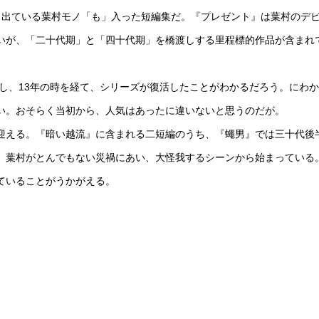
出ている葉村モノ「も」入った短編集だ。『プレゼント』は葉村のデ
いが、「二十代期」と「四十代期」を橋渡しする里程標的作品が含まれ
し、13年の時を経て、シリーズが復活したことがわかるだろう。にわか
い。おそらく当初から、人気はあったに違いないと思うのだが。
迎える。『暗い越流』に含まれる二短編のうち、『蠅男』では三十代後
、葉村がとんでもない災禍にあい、大怪我するシーンから始まっている
ていることがうかがえる。