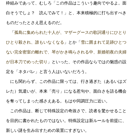
枠組みであって、むしろ「この作品はこういう趣向でやるよ。面
白そうでしょ？ 読んでみて！」と、本来積極的に打ち出すべき
ものだったとさえ思えるのだ。
「
孤島に集められた十人が、マザーグースの歌詞通りにひとり
ひとり殺され、誰もいなくなる
」とか「
雪に囲まれて足跡ひとつ
ない完全密室の離れで、琴がかき鳴らされる中、新婚初夜の夫婦
が日本刀でめった切り
」といった、その作品ならではの魅惑の設
定を「ネタバレ」と言う人はいないだろう。
にも関わらず、この作品に限っては、行き過ぎた（あるいはズ
レた）気遣いが、本来「売り」になる惹句や、面白さを語る機会
を奪ってしまった感さえある。もはや同調圧力に近い。
この作品は、断じて特殊設定の奇抜さで、読者を驚かせること
を目的に書かれたものではない。特殊設定は新ルールを前提に、
新しい謎を生み出すための装置にすぎない。