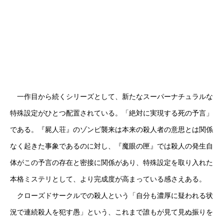
一作目から続くシリーズとして、新たなスーパーナチュラルな
特殊設定がひとつ配置されている。「絶対に実現する死の予言」
である。『屍人荘』のゾンビ襲来は本来の殺人者の意思とは関係
なく起きた事象であるのに対し、『魔眼の匣』では殺人の発生自
体がこの予言の存在と密接に関係があり、特殊設定を取り入れた
本格ミステリとして、より完成度が高まっている感さえある。
クローズドサークルでの殺人という「自分も濃厚に疑われる状
況で連続殺人を犯す愚」という、これまで誰もが見て見ぬ振りを