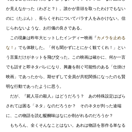
か見えなかった（わざと？）。誰かが音頭を取ったわけでもない
のに（たぶん）、長らくそれについてバラす人をみかけない。信
じられないような、お行儀の良さである。
この現象は昨年大ヒットしたインディー映画『
カメラを止める
な！
』でも体験した。「何も聞かずにとにかく観てくれ！」とい
う言葉だけがネットを飛び交った。この映画は確かに、何か一言
でも話すと即ネタバレになり、興趣を削ぐ可能性のある「仕掛け
映画」であったから、期せずして全員が共犯関係になったのも賢
明な行動であったように思う。
だが、『屍人荘の殺人』はどうだろう？ あの特殊設定はばら
されては困る「ネタ」なのだろうか？ そのネタが判った途端
に、この物語を読む醍醐味はなにか削がれるのだろうか？
もちろん、全くそんなことはない。あれは物語を形作る単なる