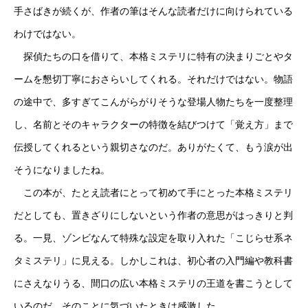
手さばきが続くが、作者の筆はそんな読者だけに向けられている
わけではない。
探偵たちの口を借りて、本格ミステリに特有の決まりごとやタ
ームを懇切丁寧におさらいしてくれる。それだけではない。物語
の途中で、多すぎてこんがらがりそうな登場人物たちを一度整理
し、名前とそのキャラクターの特徴を結びつけて「覚え方」まで
伝授してくれるという親切さなのだ。ありがたくて、もう涙が出
そうになりましたね。
この本が、たとえ読者にとって初めて手にとった本格ミステリ
だとしても、置きざりにしないという作者の意思がはっきりと判
る。一見、ゾンビなんて特殊な設定を取り入れた「こじらせ系ネ
タミステリ」に見える。しかしこれは、初心者の入門編や教科書
にさえなりうる、間口の広い本格ミステリの王道を書こうとして
いるのだ。そのことに気づいたときは感激した。