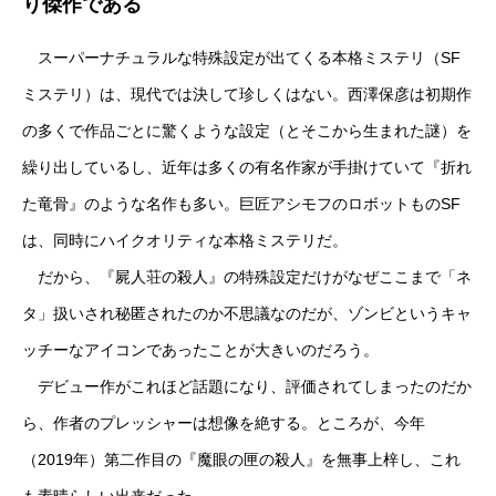
り傑作である
スーパーナチュラルな特殊設定が出てくる本格ミステリ（SF
ミステリ）は、現代では決して珍しくはない。西澤保彦は初期作
の多くで作品ごとに驚くような設定（とそこから生まれた謎）を
繰り出しているし、近年は多くの有名作家が手掛けていて『折れ
た竜骨』のような名作も多い。巨匠アシモフのロボットものSF
は、同時にハイクオリティな本格ミステリだ。
だから、『屍人荘の殺人』の特殊設定だけがなぜここまで「ネ
タ」扱いされ秘匿されたのか不思議なのだが、ゾンビというキャ
ッチーなアイコンであったことが大きいのだろう。
デビュー作がこれほど話題になり、評価されてしまったのだか
ら、作者のプレッシャーは想像を絶する。ところが、今年
（2019年）第二作目の『魔眼の匣の殺人』を無事上梓し、これ