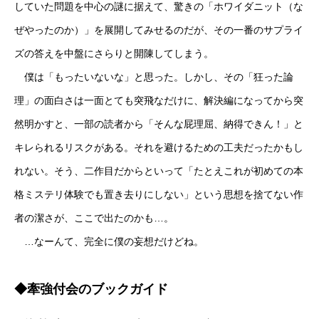
していた問題を中心の謎に据えて、驚きの「ホワイダニット（な
ぜやったのか）」を展開してみせるのだが、その一番のサプライ
ズの答えを中盤にさらりと開陳してしまう。
僕は「もったいないな」と思った。しかし、その「狂った論
理」の面白さは一面とても突飛なだけに、解決編になってから突
然明かすと、一部の読者から「そんな屁理屈、納得できん！」と
キレられるリスクがある。それを避けるための工夫だったかもし
れない。そう、二作目だからといって「たとえこれが初めての本
格ミステリ体験でも置き去りにしない」という思想を捨てない作
者の潔さが、ここで出たのかも…。
…なーんて、完全に僕の妄想だけどね。
◆牽強付会のブックガイド