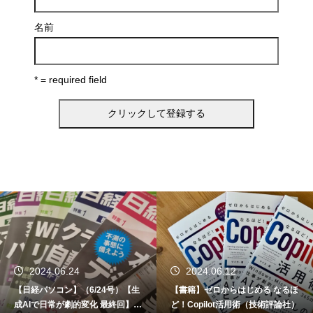
名前
* = required field
2024.06.24
2024.06.12
【日経パソコン】（6/24号）【生
【書籍】ゼロからはじめる なるほ
成AIで日常が劇的変化 最終回】 A
ど！Copilot活用術（技術評論社）