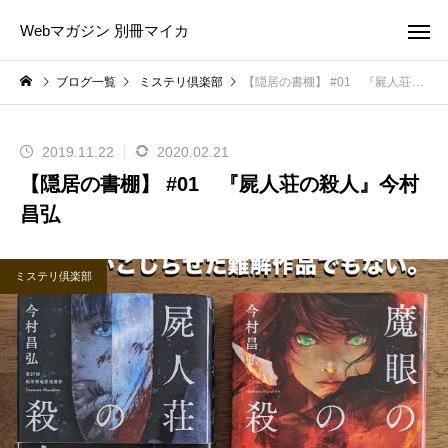
Webマガジン 別冊マイカ
ブログ一覧
ミステリ倶楽部
【隠居の書棚】 #01 『屍人荘の殺人』今村昌弘
2019.11.22
2020.02.21
【隠居の書棚】 #01 『屍人荘の殺人』今村
昌弘
ミステリ倶楽部