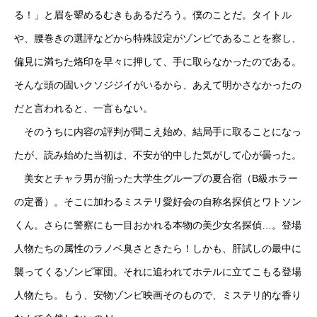
る！」と眉を顰めるむきもあるだろう。僕のことだ。タイトル
や、腰巻きの選評などから特殊設定がゾンビであることを察し、
偏見に満ちた烙印を早々に押して、手に取らなかったのである。
そんな頭の固いクソジジイがいるから、あえて明かさなかったの
だと言われると、一言もない。
そのうちに内容の評判が聞こえ始め、結局手に取ることになっ
たが、読み始めた当初は、不安が的中した気がして心が曇った。
美女とチャラ男が揃った大学生グループの夏合宿（B級ホラー
の定番）。そこに加わるミステリ愛好会の自称名探偵とワトソン
くん。さらに警察にも一目おかれる本物の美少女名探偵…。登場
人物たちの属性のラノベ臭さときたら！しかも、肝試しの最中に
襲ってくるゾンビ軍団。それに追われてホテルに立てこもる登場
人物たち。もう、安物ゾンビ映画そのもので、ミステリ的な香り