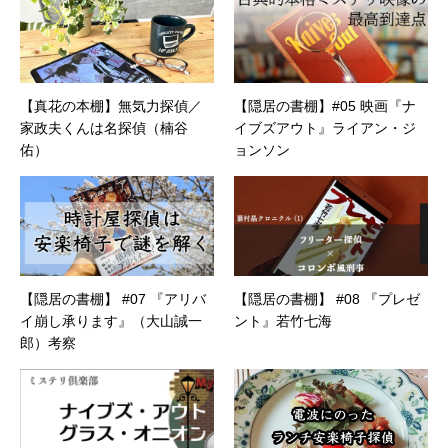
【真花の本棚】無気力探偵／
【隠居の書棚】#05 映画『ナ
家政夫くんは名探偵（楠谷
イブズアウト』ライアン・ジ
佑）
ョンソン
【隠居の書棚】 #07 『アリバ
【隠居の書棚】 #08 『プレゼ
イ崩し承ります』（大山誠一
ント』若竹七海
郎）考察