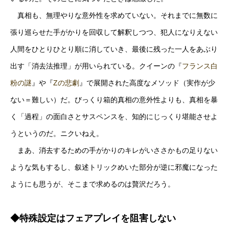
真相も、無理やりな意外性を求めていない。それまでに無数に
張り巡らせた手がかりを回収して解釈しつつ、犯人になりえない
人間をひとりひとり順に消していき、最後に残った一人をあぶり
出す「消去法推理」が用いられている。クイーンの『
フランス白
粉の謎
』や『
Zの悲劇
』で展開された高度なメソッド（実作が少
ない＝難しい）だ。びっくり箱的真相の意外性よりも、真相を暴
く「過程」の面白さとサスペンスを、知的にじっくり堪能させよ
うというのだ。ニクいねえ。
まあ、消去するための手がかりのキレがいささかもの足りない
ような気もするし、叙述トリックめいた部分が逆に邪魔になった
ようにも思うが、そこまで求めるのは贅沢だろう。
◆特殊設定はフェアプレイを阻害しない