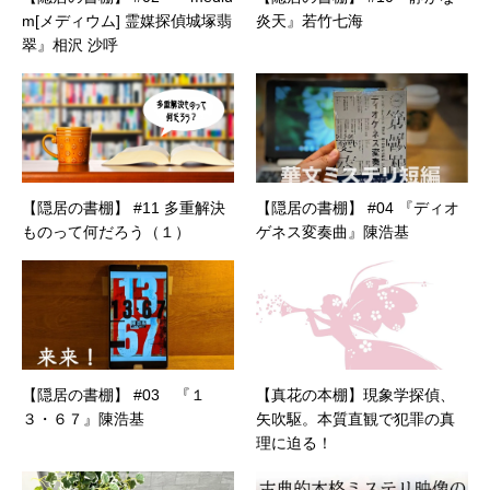
m[メディウム] 霊媒探偵城塚翡
炎天』若竹七海
翠』相沢 沙呼
【隠居の書棚】 #11 多重解決
【隠居の書棚】 #04 『ディオ
ものって何だろう（１）
ゲネス変奏曲』陳浩基
【隠居の書棚】 #03 『１
【真花の本棚】現象学探偵、
３・６７』陳浩基
矢吹駆。本質直観で犯罪の真
理に迫る！