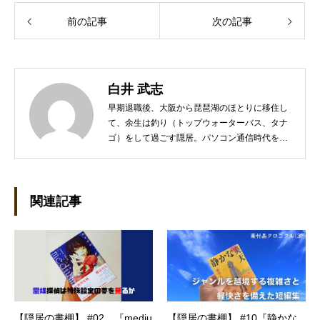
前の記事
次の記事
白井 武志
早期退職後、大阪から琵琶湖のほとりに移住し
て、余生は釣り（トップウォーターバス、タナ
ゴ）をして過ごす隠居。パソコン通信時代を知
るネットワーカー。PCの海外RPG、漫画、海
外ドラマ、本格ミステリなどを少々嗜む。
関連記事
【隠居の書棚】 #02 『mediu
【隠居の書棚】 #10『静かな