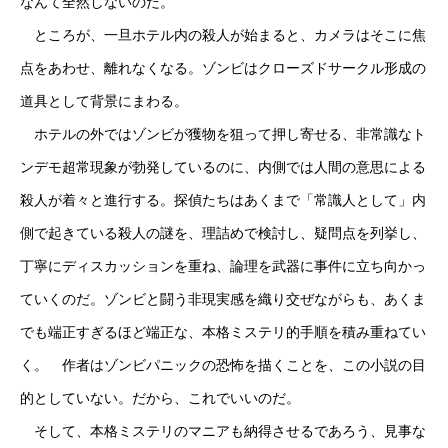
なんて全然しないのだ。
ところが、一旦ホテル内の殺人が始まると、カメラはそこに焦
点をあわせ、離れなくなる。ゾンビはクローズドサークル形成の
道具として背景にまわる。
ホテルの外ではゾンビが獲物を狙って押し寄せる、非常識なト
ンデモ超常現象が勃発しているのに、内側では人間の意思による
殺人が着々と進行する。探偵たちはあくまで「常識人として」内
側で起きている殺人の謎を、理詰めで検討し、疑問点を列挙し、
丁寧にディスカッションを重ね、論理を武器に事件に立ち向かっ
ていくのだ。ゾンビと闘う非現実感を織り交ぜながらも、あくま
でも端正すぎるほど端正な、本格ミステリ的手順を積み重ねてい
く。 作者はゾンビパニックの恐怖を描くことを、この小説の目
的としていない。だから、これでいいのだ。
そして、本格ミステリのマニアも納得させるであろう、見事な