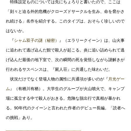
特殊設定ものについては先にちょろりと書いたので、ここは
「刻々と迫る外的危機がクローズドサークルを生み、命を脅かさ
れ続ける」名作を紹介する。このタイプは、おそらく珍しいので
はないか。
『
シャム双子の謎（秘密）
』（エラリークイーン）は、山火事
に追われて逃げ込んだ館で殺人が起こる。炎に追い詰められて逃
げ込んだ最後の地下室で、次の瞬間の死を覚悟しながら謎解きが
行われるサスペンスは、『屍人荘』に共通した味わいだ。
状況だけでなく登場人物の属性に共通項が多いのが『
月光ゲー
ム
』（有栖川有栖）。大学生のグループが火山噴火で、キャンプ
場に孤立する中で殺人がおきる。危険な脱出行で真相が暴かれ
る。90年代のクイーンと言われた作者のデビュー長編。「読者へ
の挑戦」あり。