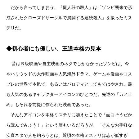
だから言ってしまおう。『屍人荘の殺人』は「ゾンビ襲来で形
成されたクローズドサークルで展開する連続殺人」を扱ったミス
テリだ。
◆初心者にも優しい、王道本格の見本
昔はＢ級映画や自主映画のネタでしかなかったゾンビは、今
やハリウッドの大作映画や人気海外ドラマ、ゲームや漫画やコス
プレの世界で本気で、あるいはパロディとしてもてはやされ、最
も人気のあるキャラクターアイコンのひとつだ。先述の『カメ止
め』もそれを前提に作られた映画であった。
そんなアイコンを本格ミステリに加えたことで「面白そうだか
ら読んでみよう！」という層もいるだろうが、「そんなお手軽な
安直ネタで人を釣ろうとは、近頃の本格ミステリは志が低すぎ