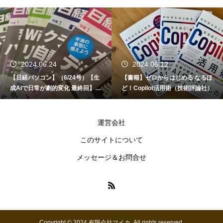
2024.06.24
2024.06.12
【日経パソコン】（6/24号）【生
【書籍】ゼロからはじめる なるほ
成AIで日常が劇的変化 最終回】 A
ど！Copilot活用術（技術評論社）
I時代のアプリケーション／サービ
ス
運営会社
このサイトについて
メッセージ＆お問合せ
Copyright © 2024 有限会社マイカ. All rights reserved.