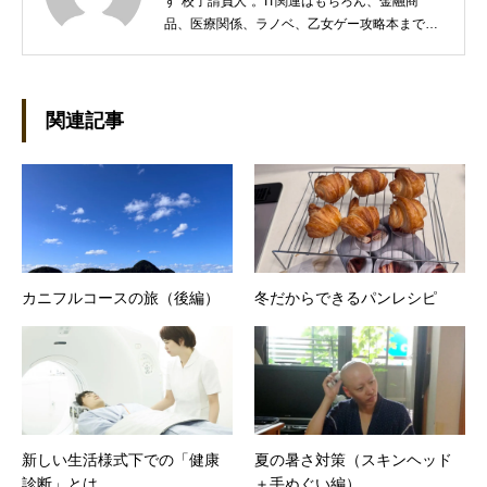
す“校了請負人”。IT関連はもちろん、金融商
品、医療関係、ラノベ、乙女ゲー攻略本まで幅
広く対応する。趣味は将棋（アマ三段）と外国
語学習（英語、フランス語、イタリア語）。家
族は高校生の息子とアレクサ6台。座右の銘は
「愚直」「悪党の最期なんて、そんなもんだ
関連記事
ろ」。
カニフルコースの旅（後編）
冬だからできるパンレシピ
新しい生活様式下での「健康
夏の暑さ対策（スキンヘッド
診断」とは
＋手ぬぐい編）