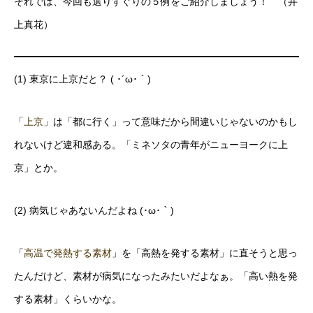
それでは、今回も選りすぐりの５例をご紹介しましょう！ （井
上真花）
(1) 東京に上京だと？ ( ･´ω･｀)
「
上京
」は「都に行く」って意味だから間違いじゃないのかもし
れないけど違和感ある。「ミネソタの青年がニューヨークに上
京」とか。
(2) 病気じゃあないんだよね (･ω･｀)
「
高温で発熱する素材
」を「高熱を発する素材」に直そうと思っ
たんだけど、素材が病気になったみたいだよなぁ。「高い熱を発
する素材」くらいかな。