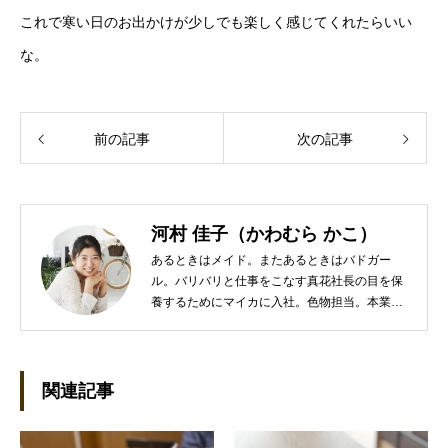
これで寒い日のお出かけが少しでも楽しく感じてくれたらいい
な。
前の記事
次の記事
河村 佳子（かわむら かこ）
あるときはメイド。またあるときはバドガー
ル。バリバリと仕事をこなす真花社長の目を保
養するためにマイカに入社。色物担当。本業は
管理部門。総務・経理の仕事を担当している。
●これまでの主な仕事 短大卒業後、金融系の職
に就くものの阪神大震災に遭い転職。 大阪で不
動産会社に入社し、独学で宅地建物取引主任者
関連記事
の資格を取得。その後、華麗なる転身を試みる
べく上京。設立して間もない会社に携わること