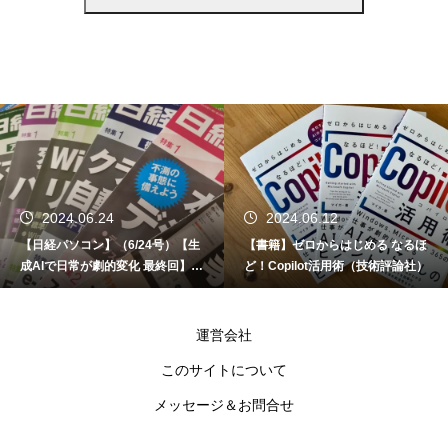
2024.06.24
2024.06.12
【日経パソコン】（6/24号）【生
【書籍】ゼロからはじめる なるほ
成AIで日常が劇的変化 最終回】 A
ど！Copilot活用術（技術評論社）
I時代のアプリケーション／サービ
ス
運営会社
このサイトについて
メッセージ＆お問合せ