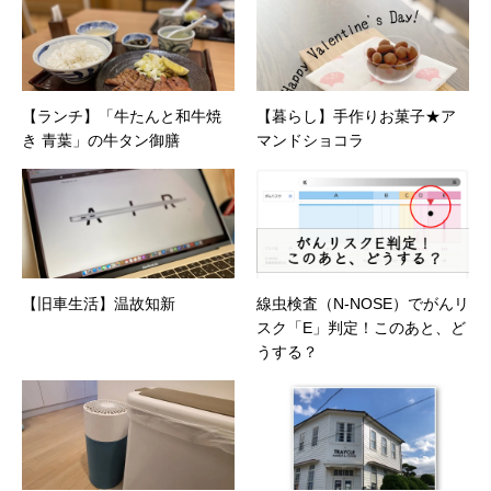
が多かったので、総務的な社内整備を得意とす
る。●連絡先 メール：kako@office-mica.com
【ランチ】「牛たんと和牛焼
【暮らし】手作りお菓子★ア
き 青葉」の牛タン御膳
マンドショコラ
【旧車生活】温故知新
線虫検査（N-NOSE）でがんリ
スク「E」判定！このあと、ど
うする？