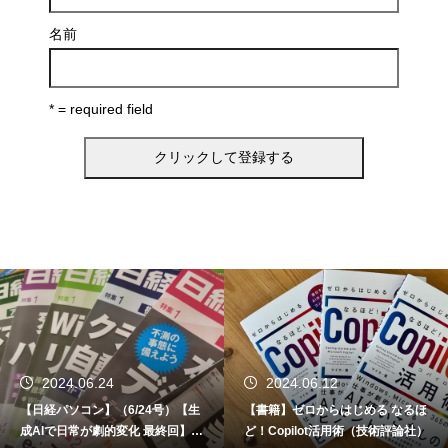
名前
* = required field
2024.06.24
2024.06.12
【日経パソコン】（6/24号）【生
【書籍】ゼロからはじめる なるほ
成AIで日常が劇的変化 最終回】 A
ど！Copilot活用術（技術評論社）