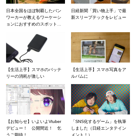
日本全国をほぼ制覇したバン
日経新聞「買い物上手」で最
ワーカーが教えるワーケーシ
新スリープテックをレビュー
ョンにおすすめのスポット５
選（こどもの空気研究所）
【生活上手】スマホのバッテ
【生活上手】スマホ写真をア
リーの消耗が激しい
ルバムに
【お知らせ】いよいよVtuber
「SNS化するゲーム」を執筆
デビュー！ 公開間近！ 乞
しました（日経エンタテイン
うご期待！
メント！）