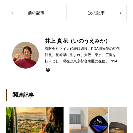
前の記事
次の記事
井上 真花（いのうえみか）
有限会社マイカ代表取締役。PDA博物館の初代
館長。長崎県に生まれ、大阪、東京、三重を
転々とし、現在は東京都台東区に在住。1994年
にHP100LXと出会ったのをきかっけに、フリ
ーライターとして雑誌、書籍などで執筆するよ
うになり、1997年に上京して技術評論社に入
社。その後再び独立し、2001年に「マイカ」を
設立。主な業務は、一般誌や専門誌、業界紙や
関連記事
新聞、Web媒体などBtoCコンテンツ、および広
告やカタログ、導入事例などBtoBコンテンツの
制作。プライベートでは、井上円了哲学塾の第
一期修了生として「哲学カフェ＠神保町」の世
話人、2020年以降は「なごテツ」のオンライン
カフェの世話人を務める。趣味は考えること。