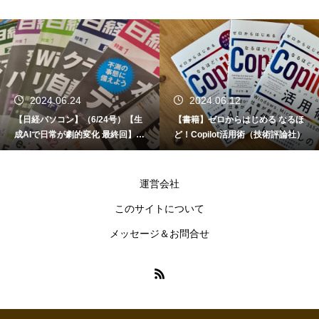
2024.06.24
2024.06.12
【日経パソコン】（6/24号）【生
【書籍】ゼロからはじめる なるほ
成AIで日常が劇的変化 最終回】 A
ど！Copilot活用術（技術評論社）
I時代のアプリケーション／サービ
ス
運営会社
このサイトについて
メッセージ＆お問合せ