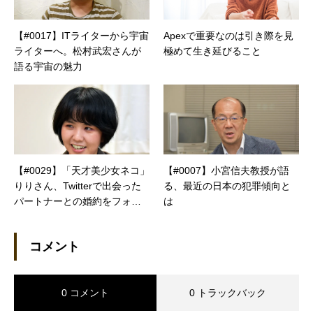
【#0017】ITライターから宇宙
Apexで重要なのは引き際を見
ライターへ。松村武宏さんが
極めて生き延びること
語る宇宙の魅力
【#0029】「天才美少女ネコ」
【#0007】小宮信夫教授が語
りりさん、Twitterで出会った
る、最近の日本の犯罪傾向と
パートナーとの婚約をフォロ
は
ワーに報告
コメント
0 コメント
0 トラックバック