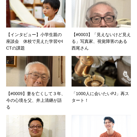
【インタビュー】小学生親の
【#0003】「見えないけど見え
座談会 休校で見えた学習やI
る」写真家、視覚障害のある
CTの課題
西尾さん
【#0009】妻を亡くして３年、
「1000人に会いたいPJ」再ス
今の心境を父、井上清継が語
タート！
る