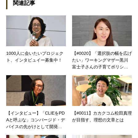
設立。主な業務は、一般誌や専門誌、業界紙や
関連記事
新聞、Web媒体などBtoCコンテンツ、および広
告やカタログ、導入事例などBtoBコンテンツの
制作。プライベートでは、井上円了哲学塾の第
一期修了生として「哲学カフェ＠神保町」の世
話人、2020年以降は「なごテツ」のオンライン
カフェの世話人を務める。趣味は考えること。
1000人に会いたいプロジェク
【#0020】「選択肢の幅を広げ
ト、インタビュイー募集中！
たい」ワーキングマザー黒川
富士子さんの子育てポリシー
とは
【インタビュー】「CLIEをPD
【#0011】カカクコム松田真理
Aと呼ぶな」コンバージド・デ
が目指す、理想の文章とは
バイスの先がけとして開発さ
れたソニーVZ90とは