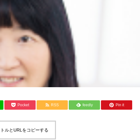
Pocket
RSS
feedly
Pin it
トルとURLをコピーする