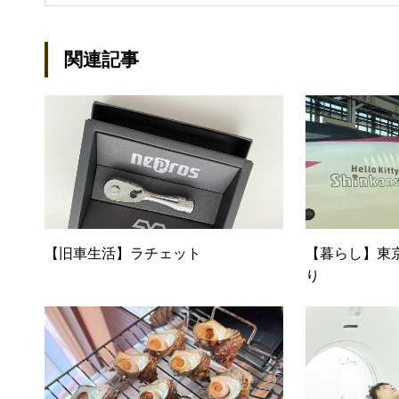
立して間もない会社に携わるこ
ール：kako@office-mica.com
関連記事
【旧車生活】ラチェット
【暮らし】東
り