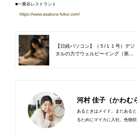
■一乗谷レストラント
https://www.asakura-fukui.com/
【日経パソコン】（５/１１号）デジ
タルの力でウェルビーイング（第３
回）アプリの通知で習慣化をサポー
ト
河村 佳子（かわむ
あるときはメイド。またあると
るためにマイカに入社。色物担
での主な仕事 短大卒業後、金
入社し、独学で宅地建物取引主