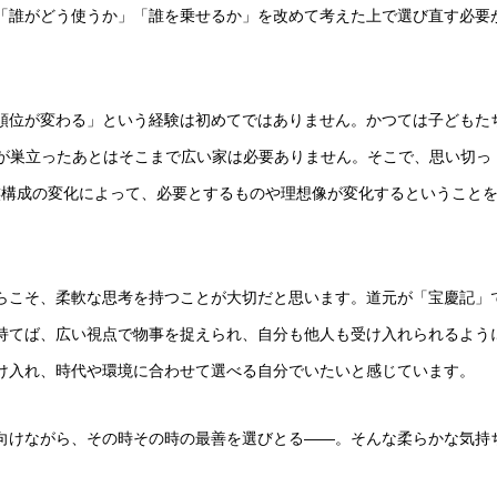
「誰がどう使うか」「誰を乗せるか」を改めて考えた上で選び直す必要
順位が変わる」という経験は初めてではありません。かつては子どもた
もが巣立ったあとはそこまで広い家は必要ありません。そこで、思い切っ
族構成の変化によって、必要とするものや理想像が変化するということ
らこそ、柔軟な思考を持つことが大切だと思います。道元が「宝慶記」
持てば、広い視点で物事を捉えられ、自分も他人も受け入れられるよう
け入れ、時代や環境に合わせて選べる自分でいたいと感じています。
向けながら、その時その時の最善を選びとる――。そんな柔らかな気持