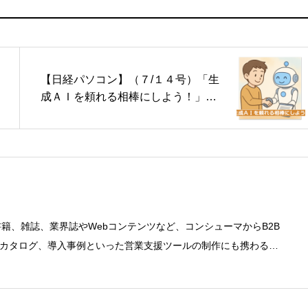
【日経パソコン】（７/１４号）「生
成ＡＩを頼れる相棒にしよう！」第
一回「生成ＡＩの基本的な仕組みを
知る」
書籍、雑誌、業界誌やWebコンテンツなど、コンシューマからB2B
カタログ、導入事例といった営業支援ツールの制作にも携わる。
。●これまでの主な仕事 PC/周辺機器（CPU/DVD・BD・HD
幹システム（CRM/ERP/SFA/SOA/帳票など）、ストレージ
ど）、セキュリティ（BIOS/UTM/情報漏えい対策/デザスタリカバリ/内部