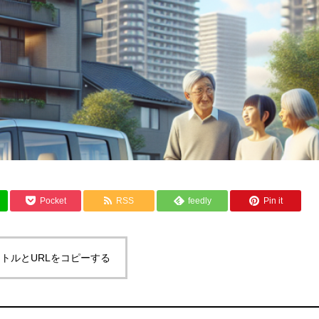
Pocket
RSS
feedly
Pin it
トルとURLをコピーする