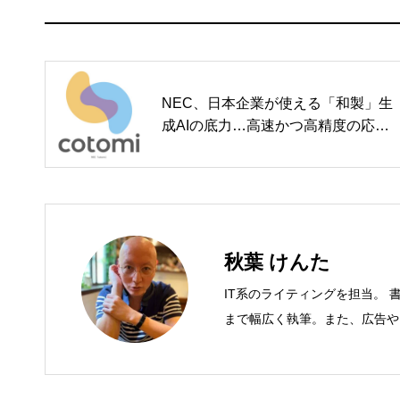
NEC、日本企業が使える「和製」生
成AIの底力…高速かつ高精度の応答
で業務変革を推進
秋葉 けんた
IT系のライティングを担当。 
まで幅広く執筆。また、広告や
年間におよそ200件の原稿を執筆
DVD/LCD/プリンタなど）、基
（SAN/NAS/LTO/SASな