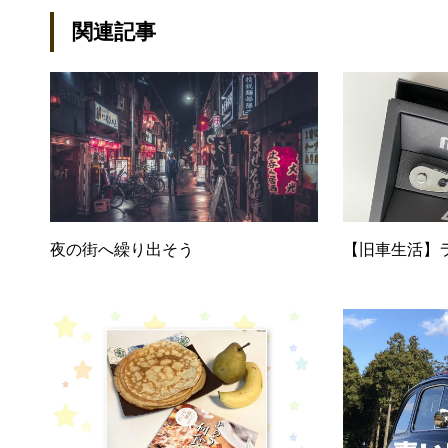
統制・コンプライアンス/ネッ
関連記事
（KVMスイッチ/グループウェ
（.NET/BI/カタログ/各種
ル：kenta@office-mica.com
夜の街へ繰り出そう
【旧車生活】