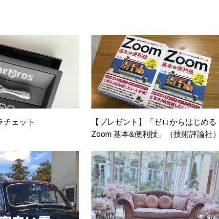
トワークセキュリティ/メールセキュリティなど）、ネットワーク
ア/サーバ/資産管理/シンクライアント/ホスティングなど）、その他
戦略/導入事例/パートナー取材など）…ほか、多数執筆。●連絡先 メー
ラチェット
【プレゼント】「ゼロからはじめる
Zoom 基本&便利技」（技術評論社