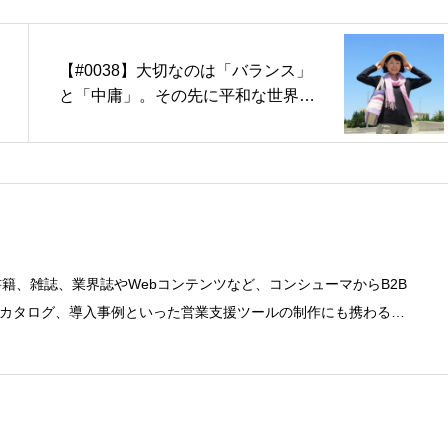
【#0038】大切なのは「バランス」
と「中庸」。その先に平和な世界が
ある
書籍、雑誌、業界誌やWebコンテンツなど、コンシューマからB2B
カタログ、導入事例といった営業支援ツールの制作にも携わる。
。●これまでの主な仕事 PC/周辺機器（CPU/DVD・BD・HD
幹システム（CRM/ERP/SFA/SOA/帳票など）、ストレージ
ど）、セキュリティ（BIOS/UTM/情報漏えい対策/デザスタリカバリ/内部
トワークセキュリティ/メールセキュリティなど）、ネットワーク