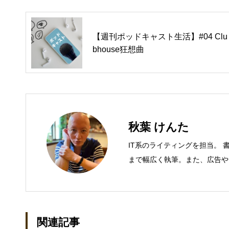
【週刊ポッドキャスト生活】#04 Clu
bhouse狂想曲
秋葉 けんた
IT系のライティングを担当。 
まで幅広く執筆。また、広告や
年間におよそ200件の原稿を執筆
DVD/LCD/プリンタなど）、基
（SAN/NAS/LTO/SASな
統制・コンプライアンス/ネッ
関連記事