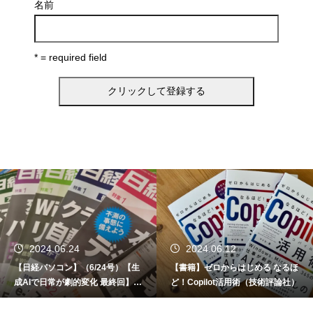
名前
* = required field
2024.06.24
2024.06.12
【日経パソコン】（6/24号）【生
【書籍】ゼロからはじめる なるほ
成AIで日常が劇的変化 最終回】 A
ど！Copilot活用術（技術評論社）
I時代のアプリケーション／サービ
ス