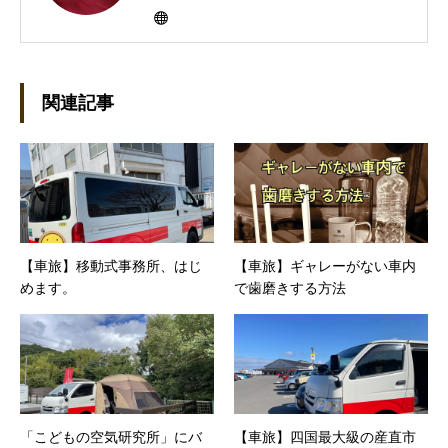
にHP100LXと出会ったのをきかっけに、フリ
ーライターとして雑誌、書籍などで執筆するよ
うになり、1997年に上京して技術評論社に入
社。その後再び独立し、2001年に「マイカ」を
設立。主な業務は、一般誌や専門誌、業界紙や
関連記事
新聞、Web媒体などBtoCコンテンツ、および広
告やカタログ、導入事例などBtoBコンテンツの
制作。プライベートでは、井上円了哲学塾の第
一期修了生として「哲学カフェ＠神保町」の世
話人、2020年以降は「なごテツ」のオンライン
カフェの世話人を務める。趣味は考えること。
【車旅】移動式事務所、はじ
【車旅】ギャレーがない車内
めます。
で歯磨きする方法
「こどもの空気研究所」にバ
【車旅】四国最大級の産直市