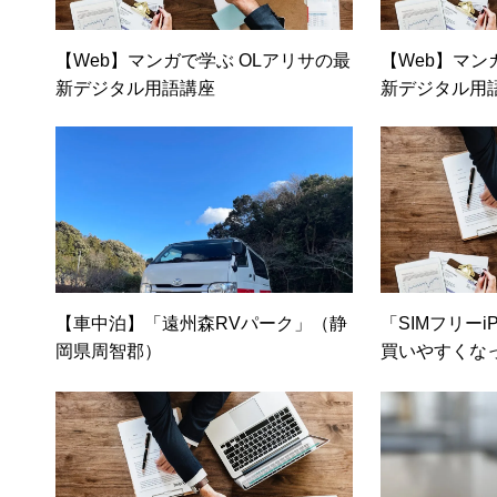
【Web】マンガで学ぶ OLアリサの最
【Web】マン
新デジタル用語講座
新デジタル用
【車中泊】「遠州森RVパーク」（静
「SIMフリーi
岡県周智郡）
買いやすくな
安く（日経ト