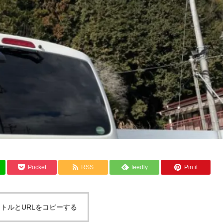
Pocket
RSS
feedly
Pin it
トルとURLをコピーする