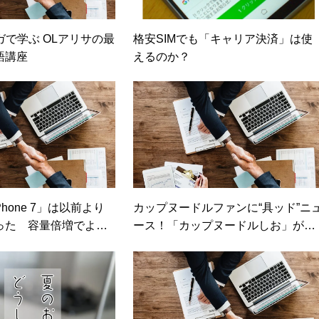
ガで学ぶ OLアリサの最
格安SIMでも「キャリア決済」は使
語講座
えるのか？
Phone 7」は以前より
カップヌードルファンに“具ッド”ニ
った 容量倍増でより
ース！「カップヌードルしお」が具
レンディネット）
材量No.1となって新発売（カカクコ
ムマガジン）