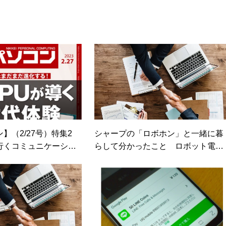
期修了生として「哲学カフェ＠神保町」の世話人、2020年以降は
ェの世話人を務める。趣味は考えること。
】（2/27号）特集2
シャープの「ロボホン」と一緒に暮
行くコミュニケーショ
らして分かったこと ロボット電話
の真の実力とは（日経トレンディネ
ット）