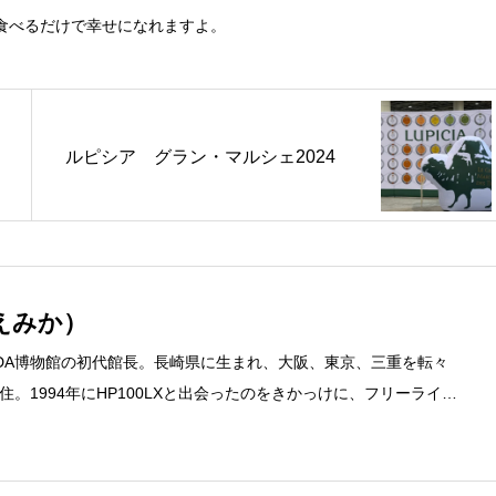
食べるだけで幸せになれますよ。
ルピシア グラン・マルシェ2024
えみか）
DA博物館の初代館長。長崎県に生まれ、大阪、東京、三重を転々
。1994年にHP100LXと出会ったのをきかっけに、フリーライタ
するようになり、1997年に上京して技術評論社に入社。その後再
カ」を設立。主な業務は、一般誌や専門誌、業界紙や新聞、Web媒体
広告やカタログ、導入事例などBtoBコンテンツの制作。プライベー