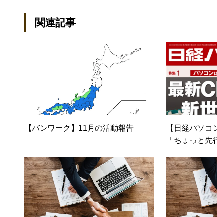
トでは、井上円了哲学塾の第一
関連記事
「なごテツ」のオンラインカフ
【バンワーク】11月の活動報告
【日経パソコン
「ちょっと先
ン術」