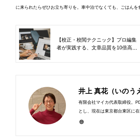
に来られたらぜひお立ち寄りを。車中泊でなくても、ごはんを
【校正・校閲テクニック】プロ編集
者が実践する、文章品質を10倍高め
る校正・校閲テクニック：第6回
井上 真花（いのう
有限会社マイカ代表取締役。P
とし、現在は東京都台東区に在住
ーとして雑誌、書籍などで執筆
び独立し、2001年に「マイ
などBtoCコンテンツ、および