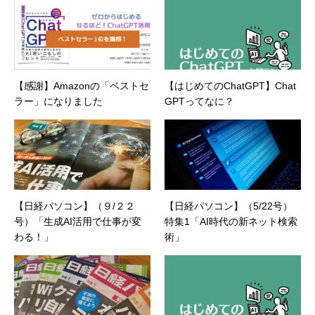
ィ（BIOS/UTM/情報漏えい対策/デザスタリカバ
リ/内部統制・コンプライアンス/ネットワーク
セキュリティ/メールセキュリティなど）、ネッ
トワーク（KVMスイッチ/グループウェア/サー
バ/資産管理/シンクライアント/ホスティングな
【感謝】Amazonの「ベストセ
【はじめてのChatGPT】Chat
ど）、その他（.NET/BI/カタログ/各種戦略/導入
ラー」になりました
GPTってなに？
事例/パートナー取材など）…ほか、多数執筆。
●連絡先 メール：kenta@office-mica.com
【日経パソコン】（９/２２
【日経パソコン】（5/22号）
号）「生成AI活用で仕事が変
特集1「AI時代の新ネット検索
わる！」
術」