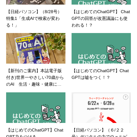
【日経パソコン】（8/28号）
【はじめてのChatGPT】 Chat
特集1「生成AIで検索が変わ
GPTの回答が改憲議論にも使
る！」
われる！？
【新刊のご案内】本誌電子版
【はじめてのChatGPT】Chat
付き)世界一やさしい70歳から
GPTは嘘をつく！？
のAI 生活・趣味・健康にす
ぐ役立つ！
【はじめてのChatGPT】Chat
【日経パソコン】（６/２２
GPT力をつける
号）デジタルの力でウェルビ