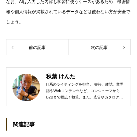
なお、AIは入力した内容も学習に使うケースがあるため、機密情
報や個人情報が掲載されているデータなどは使わない方が安全で
しょう。
前の記事
次の記事
秋葉 けんた
IT系のライティングを担当。 書籍、雑誌、業界
誌やWebコンテンツなど、コンシューマから
B2Bまで幅広く執筆。また、広告やカタログ、
導入事例といった営業支援ツールの制作にも携
わる。年間におよそ200件の原稿を執筆。●これ
までの主な仕事 PC/周辺機器（CPU/DVD・
BD・HD DVD/LCD/プリンタなど）、基幹シス
関連記事
テム（CRM/ERP/SFA/SOA/帳票など）、ストレ
ージ（SAN/NAS/LTO/SASなど）、セキュリテ