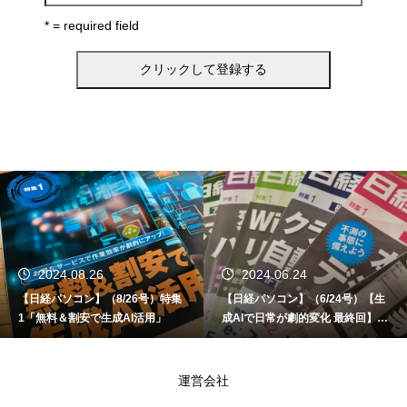
* = required field
2024.08.26
2024.06.24
【日経パソコン】（8/26号）特集
【日経パソコン】（6/24号）【生
1「無料＆割安で生成AI活用」
成AIで日常が劇的変化 最終回】 A
I時代のアプリケーション／サービ
ス
運営会社