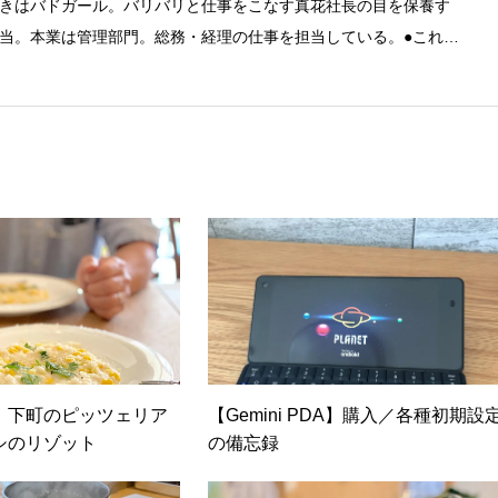
きはバドガール。バリバリと仕事をこなす真花社長の目を保養す
当。本業は管理部門。総務・経理の仕事を担当している。●これま
融系の職に就くものの阪神大震災に遭い転職。 大阪で不動産会社に
任者の資格を取得。その後、華麗なる転身を試みるべく上京。設
とが多かったので、総務的な社内整備を得意とする。●連絡先 メ
】下町のピッツェリア
【Gemini PDA】購入／各種初期設
シのリゾット
の備忘録