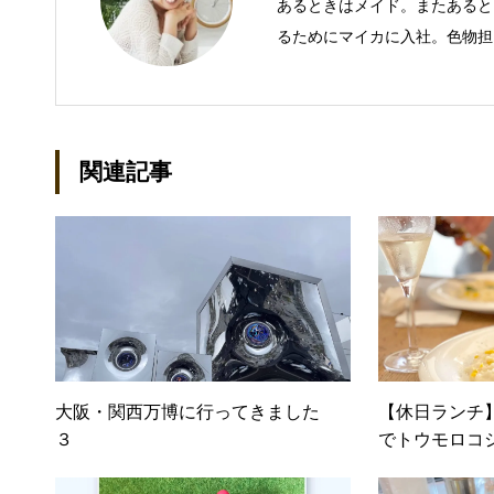
あるときはメイド。またあると
るためにマイカに入社。色物担
での主な仕事 短大卒業後、金
入社し、独学で宅地建物取引主
立して間もない会社に携わるこ
ール：kako@office-mica.com
関連記事
大阪・関西万博に行ってきました
【休日ランチ
３
でトウモロコ