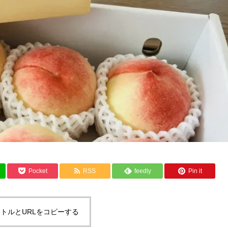
Pocket
RSS
feedly
Pin it
トルとURLをコピーする