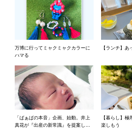
万博に行ってミャクミャクカラーに
【ランチ】あっ
ハマる
「ばぁばの本音」企画、始動。井上
【暮らし】極
真花が『出産の新常識』を提案しま
楽しもう