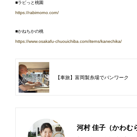
■ラビっと桃園
https://rabimomo.com/
■かねちかの桃
https://www.osakafu-chuouichiba.com/items/kanechika/
【車旅】富岡製糸場でバンワーク
河村 佳子（かわむ