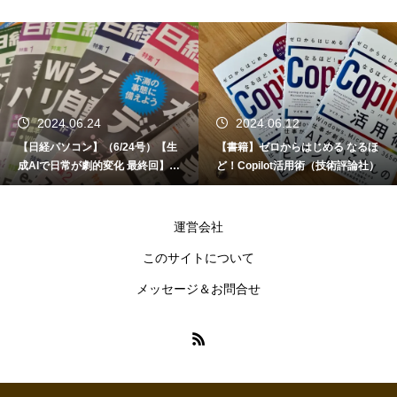
2024.06.24
2024.06.12
【日経パソコン】（6/24号）【生
【書籍】ゼロからはじめる なるほ
成AIで日常が劇的変化 最終回】 A
ど！Copilot活用術（技術評論社）
I時代のアプリケーション／サービ
ス
運営会社
このサイトについて
メッセージ＆お問合せ