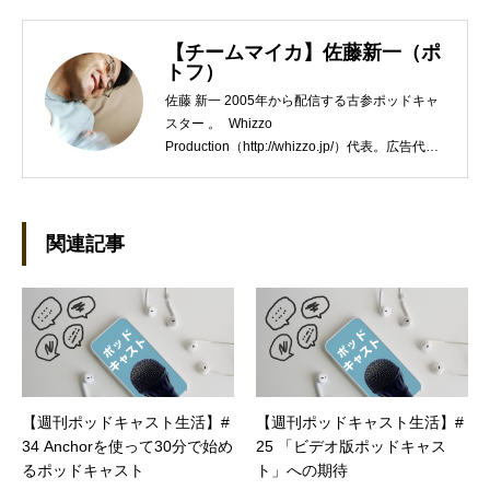
【チームマイカ】佐藤新一（ポ
トフ）
佐藤 新一 2005年から配信する古参ポッドキャ
スター 。 Whizzo
Production（http://whizzo.jp/）代表。広告代理
店の営業や企画制作会社のWEBディレクターを
経て独立。WEB制作・ポッドキャスト制作やラ
イター業などを行う。 座右の銘は「常識とは、
18歳までに身につけた偏見のコレクション」。
関連記事
【週刊ポッドキャスト生活】#
【週刊ポッドキャスト生活】#
34 Anchorを使って30分で始め
25 「ビデオ版ポッドキャス
るポッドキャスト
ト」への期待